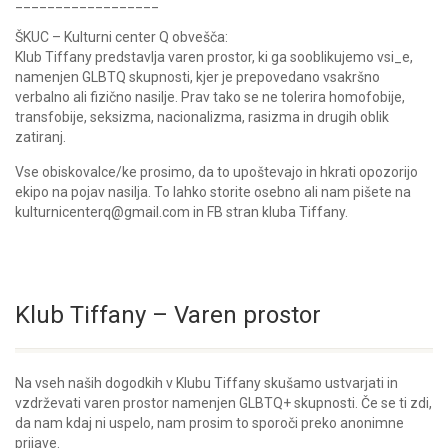
__________________
ŠKUC – Kulturni center Q obvešča:
Klub Tiffany predstavlja varen prostor, ki ga sooblikujemo vsi_e,
namenjen GLBTQ skupnosti, kjer je prepovedano vsakršno
verbalno ali fizično nasilje. Prav tako se ne tolerira homofobije,
transfobije, seksizma, nacionalizma, rasizma in drugih oblik
zatiranj.
Vse obiskovalce/ke prosimo, da to upoštevajo in hkrati opozorijo
ekipo na pojav nasilja. To lahko storite osebno ali nam pišete na
kulturnicenterq@gmail.com in FB stran kluba Tiffany.
Klub Tiffany – Varen prostor
Na vseh naših dogodkih v Klubu Tiffany skušamo ustvarjati in
vzdrževati varen prostor namenjen GLBTQ+ skupnosti. Če se ti zdi,
da nam kdaj ni uspelo, nam prosim to sporoči preko anonimne
prijave.