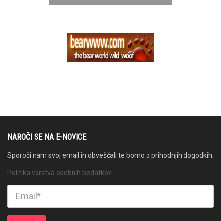
NAROČI SE NA E-NOVICE
Sporoči nam svoj email in obveščali te bomo o prihodnjih dogodkih.
Politika varstva osebnih podatkov