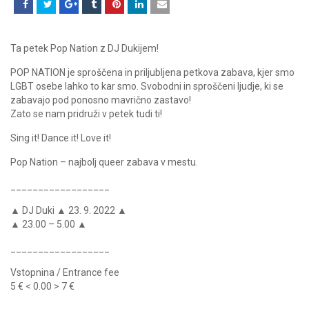
Ta petek Pop Nation z DJ Dukijem!
POP NATION je sproščena in priljubljena petkova zabava, kjer smo
LGBT osebe lahko to kar smo. Svobodni in sproščeni ljudje, ki se
zabavajo pod ponosno mavrično zastavo!
Zato se nam pridruži v petek tudi ti!
Sing it! Dance it! Love it!
Pop Nation – najbolj queer zabava v mestu.
__________________
▲ DJ Duki ▲ 23. 9. 2022 ▲
▲ 23.00 – 5.00 ▲
__________________
Vstopnina / Entrance fee
5 € < 0.00 > 7 €