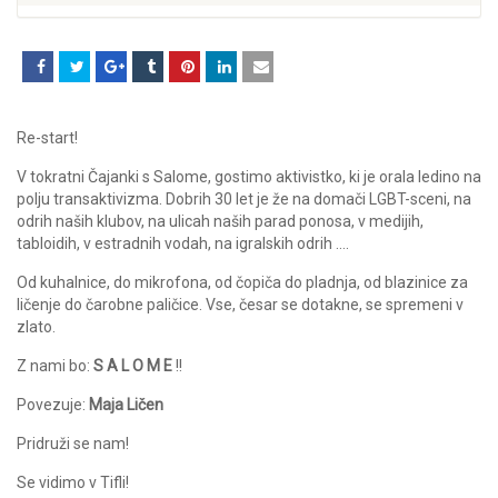
Re-start!
V tokratni Čajanki s Salome, gostimo aktivistko, ki je orala ledino na
polju transaktivizma. Dobrih 30 let je že na domači LGBT-sceni, na
odrih naših klubov, na ulicah naših parad ponosa, v medijih,
tabloidih, v estradnih vodah, na igralskih odrih ….
Od kuhalnice, do mikrofona, od čopiča do pladnja, od blazinice za
ličenje do čarobne paličice. Vse, česar se dotakne, se spremeni v
zlato.
Z nami bo:
S A L O M E
!!
Povezuje:
Maja Ličen
Pridruži se nam!
Se vidimo v Tifli!