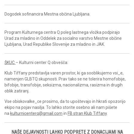
Dogodek sofinancira Mestna občina Ljubljana.
Program Kulturnega centra Q poleg lastnega vložka podpirajo
Urad za mladino in Oddelek za socialno varstvo Mestne občine
Ljubljana, Urad Republike Slovenije za mladino in JAK.
ŠKUC
– Kulturni center Q obvešča:
Klub Tiffany predstavlja varen prostor, ki ga sooblikujemo vsi_e,
namenjen GLBTQ skupnosti. Prav tako se ne tolerira homofobije,
bifobije, transfobije, seksizma, nacionalizma, rasizma in drugih
oblik zatiranj.
Vse obiskovalke_ce prosimo, da to upoštevajo in hkrati opozorijo
ekipo na pojav nasilja. To lahko storite osebno ali nam pišete
na
kulturnicenterq@gmail.com
in
FB stran Klub Tiffany
.
NAŠE DEJAVNOSTI LAHKO PODPRETE Z DONACIJAMI NA