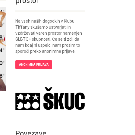
prostor
Na vseh naših dogodkih v Klubu
Tiffany skušamo ustvarjati in
vzdrževati varen prostor namenjen
GLBTQ+ skupnosti. Če se ti zdi, da
nam kdaj ni uspelo, nam prosim to
sporoči preko anonimne prijave.
ANONIMNA PRIJAVA
Povezave