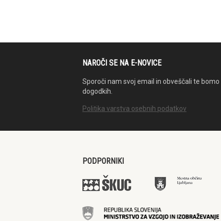
NAROČI SE NA E-NOVICE
Sporoči nam svoj email in obveščali te bomo 
dogodkih.
Politika varstva osebnih podatkov
PODPORNIKI