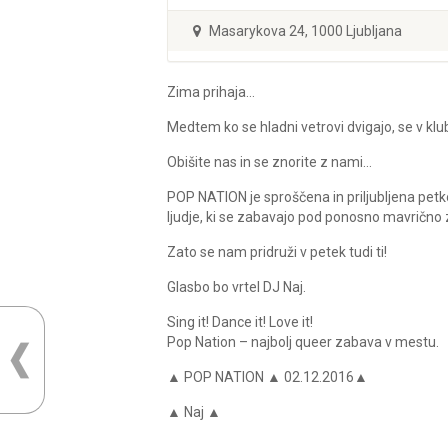
Masarykova 24, 1000 Ljubljana
Zima prihaja…
Medtem ko se hladni vetrovi dvigajo, se v kl
Obišite nas in se znorite z nami…
POP NATION je sproščena in priljubljena pet
ljudje, ki se zabavajo pod ponosno mavrično 
Zato se nam pridruži v petek tudi ti!
Glasbo bo vrtel DJ Naj.
Sing it! Dance it! Love it!
Pop Nation – najbolj queer zabava v mestu.
▲ POP NATION ▲ 02.12.2016▲
▲ Naj ▲
____________________