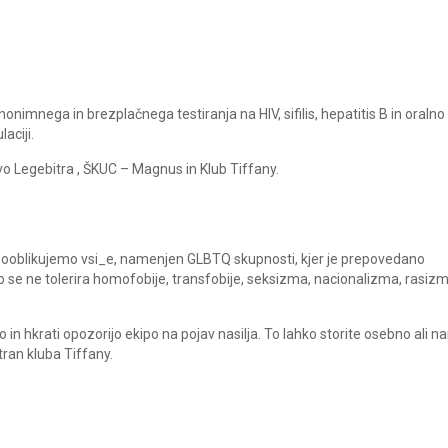
mnega in brezplačnega testiranja na HIV, sifilis, hepatitis B in oralno
aciji.
 Legebitra , ŠKUC – Magnus in Klub Tiffany.
a sooblikujemo vsi_e, namenjen GLBTQ skupnosti, kjer je prepovedano
ako se ne tolerira homofobije, transfobije, seksizma, nacionalizma, rasiz
in hkrati opozorijo ekipo na pojav nasilja. To lahko storite osebno ali n
ran kluba Tiffany.