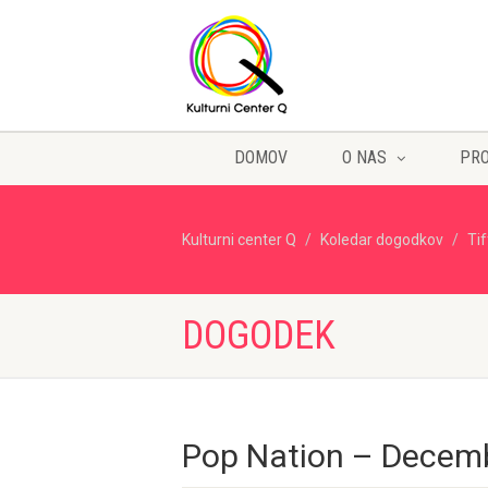
DOMOV
O NAS
PR
Kulturni center Q
Koledar dogodkov
Ti
DOGODEK
Pop Nation – Decem