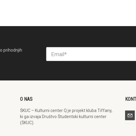
o prihodnjih
O NAS
KON
ŠKUC – Kulturni center Q je projekt kluba Tiffany,
ki ga izvaja Društvo Študentski kulturni center
(ŠKUC).