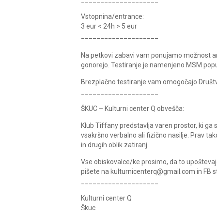
Vstopnina/entrance:
3 eur < 24h > 5 eur
____________________
Na petkovi zabavi vam ponujamo možnost anoni
gonorejo. Testiranje je namenjeno MSM popul
Brezplačno testiranje vam omogočajo Društvo
____________________
ŠKUC – Kulturni center Q obvešča:
Klub Tiffany predstavlja varen prostor, ki g
vsakršno verbalno ali fizično nasilje. Prav t
in drugih oblik zatiranj.
Vse obiskovalce/ke prosimo, da to upoštevajo 
pišete na kulturnicenterq@gmail.com in FB st
____________________
Kulturni center Q
Škuc