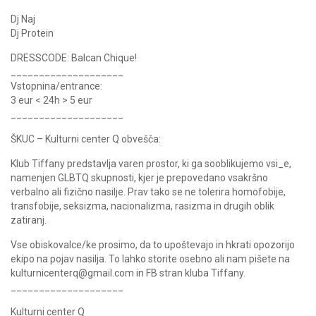
Dj Naj
Dj Protein
DRESSCODE: Balcan Chique!
____________________
Vstopnina/entrance:
3 eur < 24h > 5 eur
____________________
ŠKUC – Kulturni center Q obvešča:
Klub Tiffany predstavlja varen prostor, ki ga sooblikujemo vsi_e,
namenjen GLBTQ skupnosti, kjer je prepovedano vsakršno
verbalno ali fizično nasilje. Prav tako se ne tolerira homofobije,
transfobije, seksizma, nacionalizma, rasizma in drugih oblik
zatiranj.
Vse obiskovalce/ke prosimo, da to upoštevajo in hkrati opozorijo
ekipo na pojav nasilja. To lahko storite osebno ali nam pišete na
kulturnicenterq@gmail.com in FB stran kluba Tiffany.
____________________
Kulturni center Q