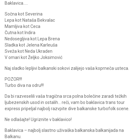
Baklavica…..
Sočna kot Severina
Lepa kot Nataša Bekvalac
Mamljiva kot Ceca
Čutna kot Indira
Nedosegljiva kot Lepa Brena
Sladka kot Jelena Karleuša
Sveža kot Neda Ukraden
V omari kot Željko Joksimović
Naj sladko lepljivi balkanski sokovi zalijejo vaša koprneča usteca.
POZOR!!!
Turbo diva na odru!!!
Da bi razveselili vaša tragična srca polna bolečine zaradi težkih
ljubezenskih usod in ostalih… reči, vam bo baklavica trans tour
express pripeljal najbolj razvpite dive balkanske turbofolk scene.
Ne odlašajte! Ugriznite v baklavico!
Baklavica – najbolj slastno uživaška balkanska balkanijada na
Balkanu.