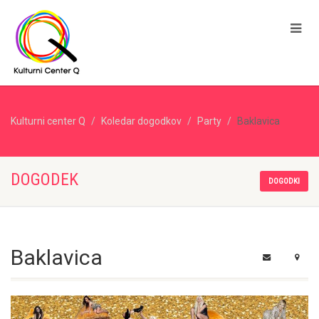
Kulturni center Q
Koledar dogodkov
Party
Baklavica
DOGODEK
DOGODKI
Baklavica