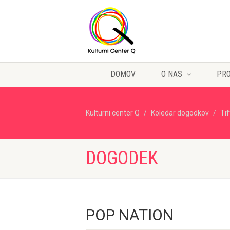
DOMOV
O NAS
PR
Kulturni center Q
Koledar dogodkov
Ti
DOGODEK
POP NATION