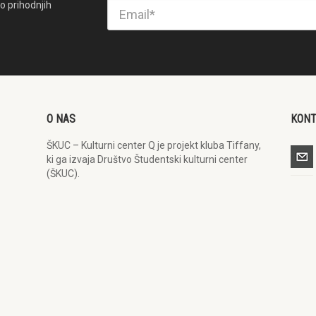
o prihodnjih
O NAS
KON
ŠKUC – Kulturni center Q je projekt kluba Tiffany,
ki ga izvaja Društvo Študentski kulturni center
(ŠKUC).