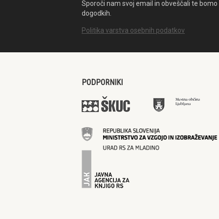
Sporoči nam svoj email in obveščali te bomo 
dogodkih.
Politika varstva osebnih podatkov
PODPORNIKI