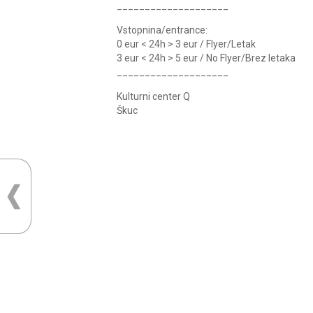
____________________
Vstopnina/entrance:
0 eur < 24h > 3 eur / Flyer/Letak
3 eur < 24h > 5 eur / No Flyer/Brez letaka
____________________
Kulturni center Q
Škuc