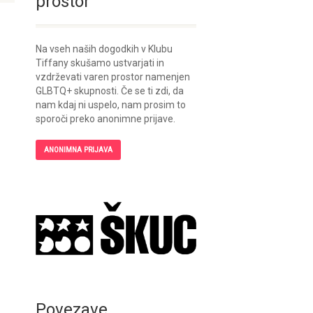
prostor
Na vseh naših dogodkih v Klubu
Tiffany skušamo ustvarjati in
vzdrževati varen prostor namenjen
GLBTQ+ skupnosti. Če se ti zdi, da
nam kdaj ni uspelo, nam prosim to
sporoči preko anonimne prijave.
ANONIMNA PRIJAVA
Povezave