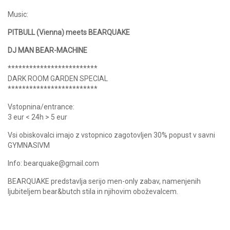
Music:
PITBULL (Vienna) meets BEARQUAKE
DJ MAN BEAR-MACHINE
*************************
DARK ROOM GARDEN SPECIAL
*************************
Vstopnina/entrance:
3 eur < 24h > 5 eur
Vsi obiskovalci imajo z vstopnico zagotovljen 30% popust v savni
GYMNASIVM
Info: bearquake@gmail.com
BEARQUAKE predstavlja serijo men-only zabav, namenjenih
ljubiteljem bear&butch stila in njihovim oboževalcem.