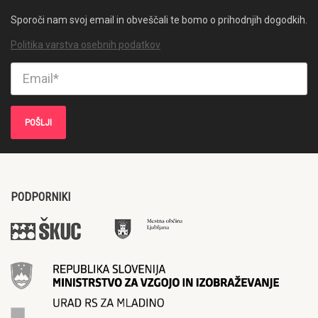
Sporoči nam svoj email in obveščali te bomo o prihodnjih dogodkih.
Politika varstva osebnih podatkov
PODPORNIKI