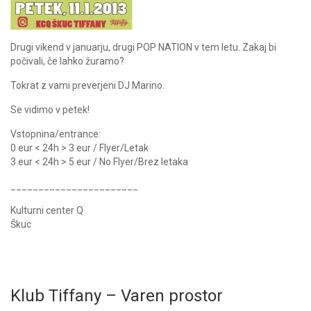
Drugi vikend v januarju, drugi POP NATION v tem letu. Zakaj bi
počivali, če lahko žuramo?
Tokrat z vami preverjeni DJ Marino.
Se vidimo v petek!
Vstopnina/entrance:
0 eur < 24h > 3 eur / Flyer/Letak
3 eur < 24h > 5 eur / No Flyer/Brez letaka
_______________________
Kulturni center Q
Škuc
Klub Tiffany – Varen prostor