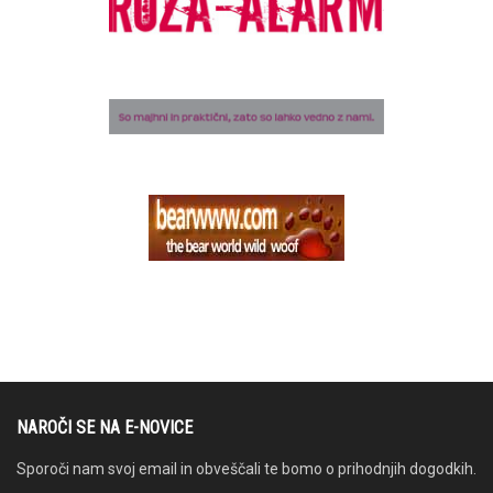
NAROČI SE NA E-NOVICE
Sporoči nam svoj email in obveščali te bomo o prihodnjih dogodkih.