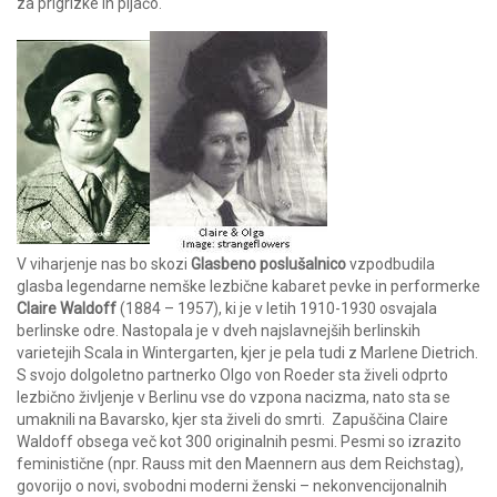
za prigrizke in pijačo.
V viharjenje nas bo skozi
Glasbeno poslušalnico
vzpodbudila
glasba legendarne nemške lezbične kabaret pevke in performerke
Claire Waldoff
(1884 – 1957), ki je v letih 1910-1930 osvajala
berlinske odre. Nastopala je v dveh najslavnejših berlinskih
varietejih Scala in Wintergarten, kjer je pela tudi z Marlene Dietrich.
S svojo dolgoletno partnerko Olgo von Roeder sta živeli odprto
lezbično življenje v Berlinu vse do vzpona nacizma, nato sta se
umaknili na Bavarsko, kjer sta živeli do smrti. Zapuščina Claire
Waldoff obsega več kot 300 originalnih pesmi. Pesmi so izrazito
feministične (npr. Rauss mit den Maennern aus dem Reichstag),
govorijo o novi, svobodni moderni ženski – nekonvencijonalnih