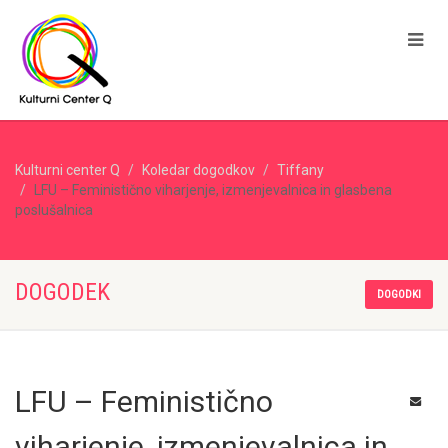
Kulturni center Q
Koledar dogodkov
Tiffany
LFU – Feministično viharjenje, izmenjevalnica in glasbena
poslušalnica
DOGODEK
DOGODKI
LFU – Feministično
viharjenje, izmenjevalnica in