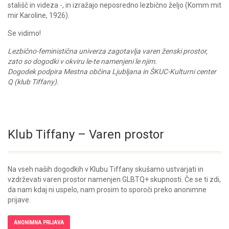
stališč in videza -, in izražajo neposredno lezbično željo (Komm mit
mir Karoline, 1926).
Se vidimo!
Lezbično-feministična univerza zagotavlja varen ženski prostor,
zato so dogodki v okviru le-te namenjeni le njim.
Dogodek podpira Mestna občina Ljubljana in ŠKUC-Kulturni center
Q (klub Tiffany).
Klub Tiffany – Varen prostor
Na vseh naših dogodkih v Klubu Tiffany skušamo ustvarjati in
vzdrževati varen prostor namenjen GLBTQ+ skupnosti. Če se ti zdi,
da nam kdaj ni uspelo, nam prosim to sporoči preko anonimne
prijave.
ANONIMNA PRIJAVA