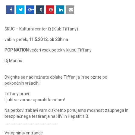
ŠKUC – Kulturni center Q (Klub Tiffany)
vabi v petek,
11.5.2012, ob 23h
na
POP NATION
večeri vsak petek v klubu Tiffany
Dj Marino
Dvignite se nad rožnate oblake Tiffanija in se ozrite po
pokončnih vršacih!
Tiffany pravi:
Ljubi se varno- uporabi kondom!
Na petkovi zabavi vam diskretno ponujamo možnost zaupnega in
brezplačnega testiranja na HIV in Hepatitis B.
______________________
Vstopnina/entrance: