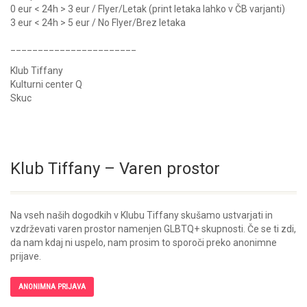
0 eur < 24h > 3 eur / Flyer/Letak (print letaka lahko v ČB varjanti)
3 eur < 24h > 5 eur / No Flyer/Brez letaka
_______________________
Klub Tiffany
Kulturni center Q
Skuc
Klub Tiffany – Varen prostor
Na vseh naših dogodkih v Klubu Tiffany skušamo ustvarjati in
vzdrževati varen prostor namenjen GLBTQ+ skupnosti. Če se ti zdi,
da nam kdaj ni uspelo, nam prosim to sporoči preko anonimne
prijave.
ANONIMNA PRIJAVA