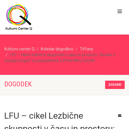
Kulturni center Q
Koledar dogodkov
Tiffany
LFU – cikel Lezbične skupnosti v času in prostoru: Ženske z
levega brega II. in poslušalnica z Ethel Mary Smyth
DOGODEK
DOGODKI
LFU – cikel Lezbične
skupnosti v času in prostoru: