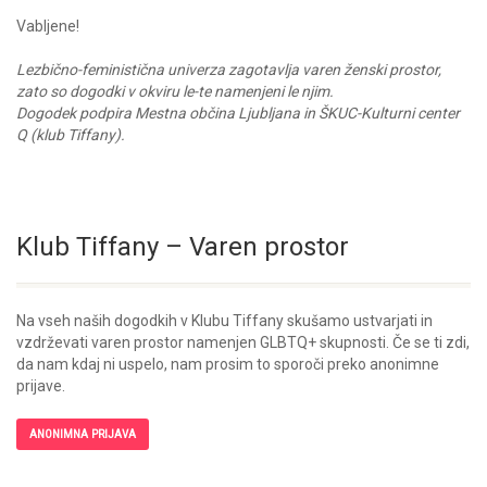
Vabljene!
Lezbično-feministična univerza zagotavlja varen ženski prostor,
zato so dogodki v okviru le-te namenjeni le njim.
Dogodek podpira Mestna občina Ljubljana in ŠKUC-Kulturni center
Q (klub Tiffany).
Klub Tiffany – Varen prostor
Na vseh naših dogodkih v Klubu Tiffany skušamo ustvarjati in
vzdrževati varen prostor namenjen GLBTQ+ skupnosti. Če se ti zdi,
da nam kdaj ni uspelo, nam prosim to sporoči preko anonimne
prijave.
ANONIMNA PRIJAVA