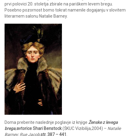
prvi polovici 20. stoletja zbirale na pariškem levem bregu.
Posebno pozornost bomo tokrat namenile dogajanju v slovitem
literarnem salonu Natalie Barney.
Doma preberite naslednje poglavje iz knjige
Ženske z levega
brega
,
avtorice Shari Benstock
(ŠKUC Vizibilija,2004) –
Natalie
Barney: Rue Jacob
,
str. 387 – 441
.