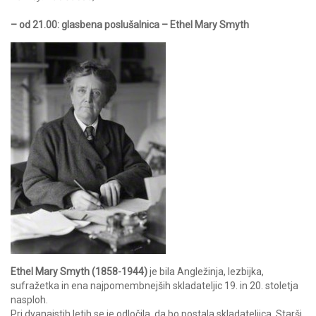
– od 21.00: glasbena poslušalnica – Ethel Mary Smyth
Ethel Mary Smyth (1858-1944)
je bila Angležinja, lezbijka,
sufražetka in ena najpomembnejših skladateljic 19. in 20. stoletja
nasploh.
Pri dvanajstih letih se je odločila, da bo postala skladateljica. Starši