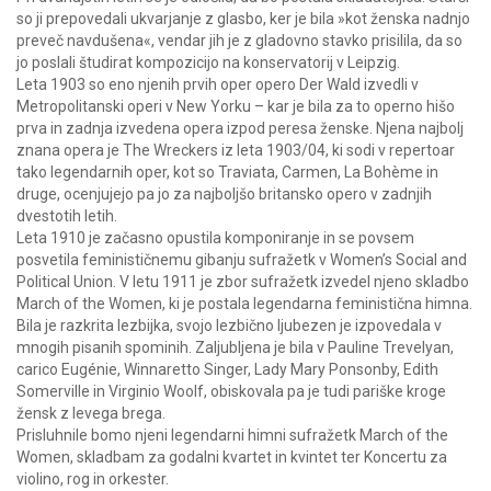
so ji prepovedali ukvarjanje z glasbo, ker je bila »kot ženska nadnjo
preveč navdušena«, vendar jih je z gladovno stavko prisilila, da so
jo poslali študirat kompozicijo na konservatorij v Leipzig.
Leta 1903 so eno njenih prvih oper opero Der Wald izvedli v
Metropolitanski operi v New Yorku – kar je bila za to operno hišo
prva in zadnja izvedena opera izpod peresa ženske. Njena najbolj
znana opera je The Wreckers iz leta 1903/04, ki sodi v repertoar
tako legendarnih oper, kot so Traviata, Carmen, La Bohème in
druge, ocenjujejo pa jo za najboljšo britansko opero v zadnjih
dvestotih letih.
Leta 1910 je začasno opustila komponiranje in se povsem
posvetila feminističnemu gibanju sufražetk v Women’s Social and
Political Union. V letu 1911 je zbor sufražetk izvedel njeno skladbo
March of the Women, ki je postala legendarna feministična himna.
Bila je razkrita lezbijka, svojo lezbično ljubezen je izpovedala v
mnogih pisanih spominih. Zaljubljena je bila v Pauline Trevelyan,
carico Eugénie, Winnaretto Singer, Lady Mary Ponsonby, Edith
Somerville in Virginio Woolf, obiskovala pa je tudi pariške kroge
žensk z levega brega.
Prisluhnile bomo njeni legendarni himni sufražetk March of the
Women, skladbam za godalni kvartet in kvintet ter Koncertu za
violino, rog in orkester.