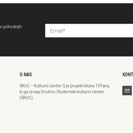
o prihodnjih
O NAS
KON
ŠKUC – Kulturni center Q je projekt kluba Tiffany,
ki ga izvaja Društvo Študentski kulturni center
(ŠKUC).