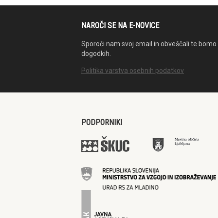
NAROČI SE NA E-NOVICE
Sporoči nam svoj email in obveščali te bomo 
dogodkih.
Politika varstva osebnih podatkov
PODPORNIKI