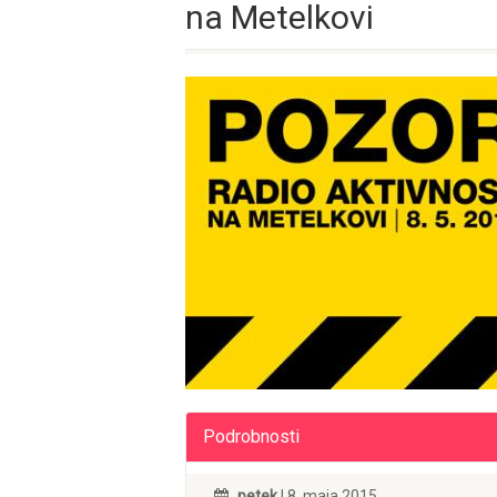
na Metelkovi
Podrobnosti
petek
| 8. maja 2015