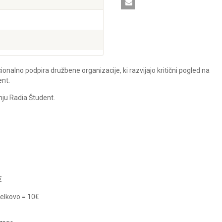
ionalno podpira družbene organizacije, ki razvijajo kritični pogled na
ent.
ju Radia Študent.
€
telkovo = 10€