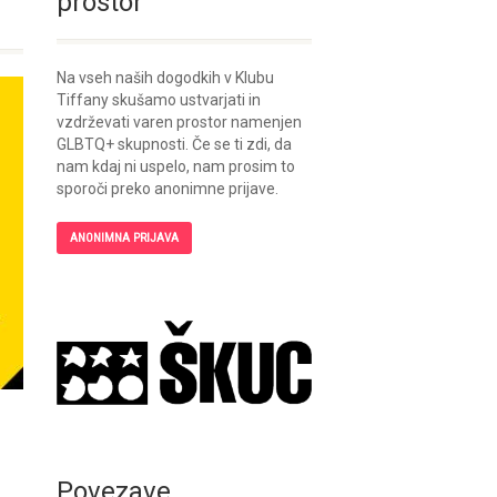
prostor
Na vseh naših dogodkih v Klubu
Tiffany skušamo ustvarjati in
vzdrževati varen prostor namenjen
GLBTQ+ skupnosti. Če se ti zdi, da
nam kdaj ni uspelo, nam prosim to
sporoči preko anonimne prijave.
ANONIMNA PRIJAVA
Povezave