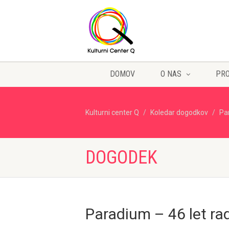
DOMOV
O NAS
PR
Kulturni center Q
Koledar dogodkov
Pa
DOGODEK
Paradium – 46 let ra