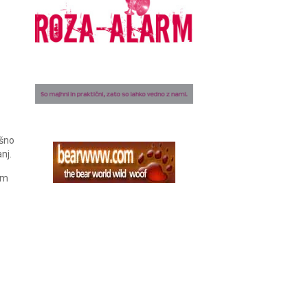
ršno
nj.
am