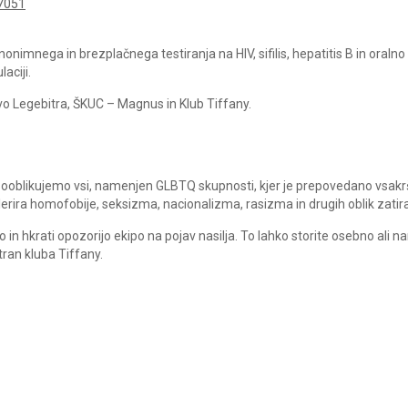
7051
mnega in brezplačnega testiranja na HIV, sifilis, hepatitis B in oralno
aciji.
o Legebitra, ŠKUC – Magnus in Klub Tiffany.
a sooblikujemo vsi, namenjen GLBTQ skupnosti, kjer je prepovedano vsak
tolerira homofobije, seksizma, nacionalizma, rasizma in drugih oblik zatira
in hkrati opozorijo ekipo na pojav nasilja. To lahko storite osebno ali n
ran kluba Tiffany.