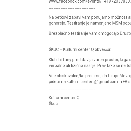
www.facebook.com/events/141972037833
____________________
Na petkovi zabavi vam ponujamo možnost anoni
gonorejo. Testiranje je namenjeno MSM popul
Brezplačno testiranje vam omogočajo Društv
____________________
ŠKUC – Kulturni center Q obvešča:
Klub Tiffany predstavlja varen prostor, ki g
verbalno ali fizično nasilje. Prav tako se ne 
Vse obiskovalce/ke prosimo, da to upoštevajo 
pišete na kulturnicenterq@gmail.com in FB st
____________________
Kulturni center Q
Škuc