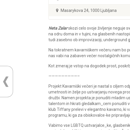
Masarykova 24, 1000 Ljubljana
Neta Zalar
skozi celo svoje življenje neguje s
na odru doma in v tujini, na glasbenih nastopih
tudi zasebno ob improvizaciji, underground gl
Na tokratnem kavarniškem večeru nam bo pre
nas vabi na zabaven večer nostalgičnih komado
Kot zmeraj je vstop na dogodek prost, poskrbe
—————————–
Projekt Kavarniški večeri je nastal s ciljem
umetnosti in želje po ustvarjanju novega prost
družbi. Namen projekta je ponuditi mladim u
talentom in hkrati gledalkam_cem ponuditi vs
klub Tiffany prelevi v elegantno kavarno, ki 
programu, ki ga za obiskovalce-ke pripravljaj
Vabimo vse LGBTQ ustvarjalce_ke, glasbenike_