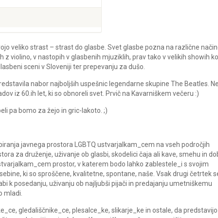
vojo veliko strast – strast do glasbe. Svet glasbe pozna na različne način
 z violino, v nastopih v glasbenih mjuziklih, prav tako v velikih showih k
asbeni sceni v Sloveniji ter prepevanju za dušo.
dstavila nabor najboljših uspešnic legendarne skupine The Beatles. N
v iz 60.ih let, ki so obnoreli svet. Prvič na Kavarniškem večeru :)
li pa bomo za žejo in gric-lakoto. ;)
 odpiranja javnega prostora LGBTQ ustvarjalkam_cem na vseh področjih
ora za druženje, uživanje ob glasbi, skodelici čaja ali kave, smehu in do
stvarjalkam_cem prostor, v katerem bodo lahko zablestele_i s svojim
ebine, ki so sproščene, kvalitetne, spontane, naše. Vsak drugi četrtek s
vabi k posedanju, uživanju ob najljubši pijači in predajanju umetniškemu
o mladi.
ce, gledališčnike_ce, plesalce_ke, slikarje_ke in ostale, da predstavijo