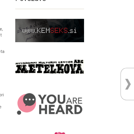
e,
ot
eta
bri
e