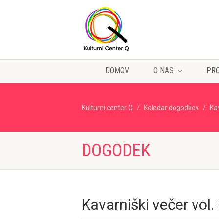
DOMOV
O NAS
PR
Kulturni center Q
Koledar dogodkov
Ka
DOGODEK
Kavarniški večer vol. 