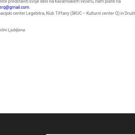
želite predstaviti svoje delo na Kavarniškem večeru, nam pišite na
terq@gmail.com
.
cijski center Legebitra, Klub Tiffany (ŠKUC – Kulturni center Q) in Druš
čini Ljubljana.