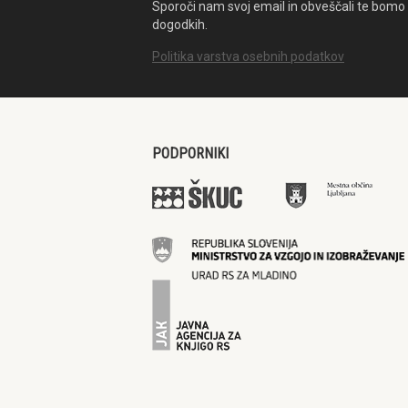
Sporoči nam svoj email in obveščali te bomo 
dogodkih.
Politika varstva osebnih podatkov
PODPORNIKI