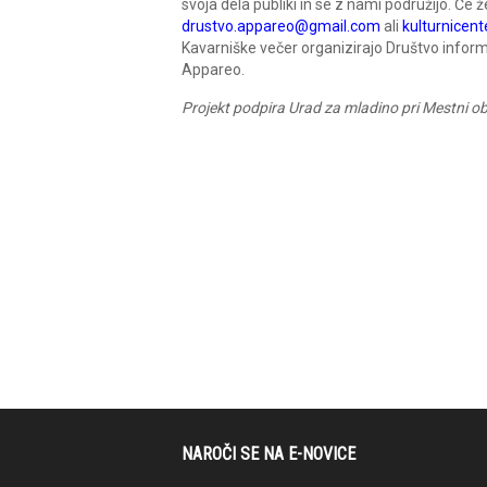
svoja dela publiki in se z nami podružijo. Če 
drustvo.appareo@gmail.com
ali
kulturnicen
Kavarniške večer organizirajo Društvo informa
Appareo.
Projekt podpira Urad za mladino pri Mestni ob
NAROČI SE NA E-NOVICE