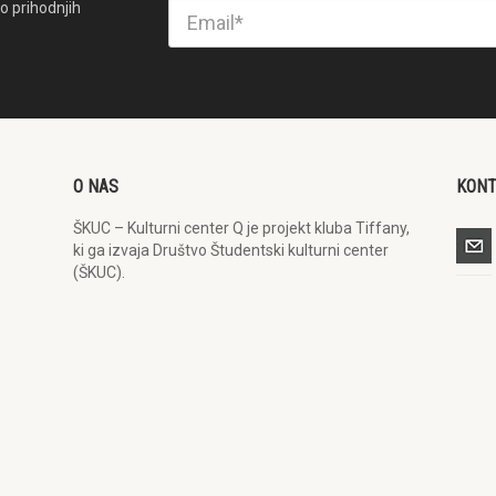
o prihodnjih
O NAS
KON
ŠKUC – Kulturni center Q je projekt kluba Tiffany,
ki ga izvaja Društvo Študentski kulturni center
(ŠKUC).