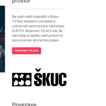
prostor
Na vseh naših dogodkih v Klubu
Tiffany skušamo ustvarjati in
vzdrževati varen prostor namenjen
GLBTQ+ skupnosti. Če se ti zdi, da
nam kdaj ni uspelo, nam prosim to
sporoči preko anonimne prijave.
ANONIMNA PRIJAVA
Povezave