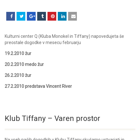
Kulturni center Q (Kluba Monokel in Tiffany) napovedujeta še
preostale dogodke v mesecu februarju
19.2.2010 žur
20.2.2010 medo žur
26.2.2010 žur
27.2.2010 predstava Vincent River
Klub Tiffany – Varen prostor
Na vseh naših dogodkih v Klubu Tiffany skušamo ustvarjati in