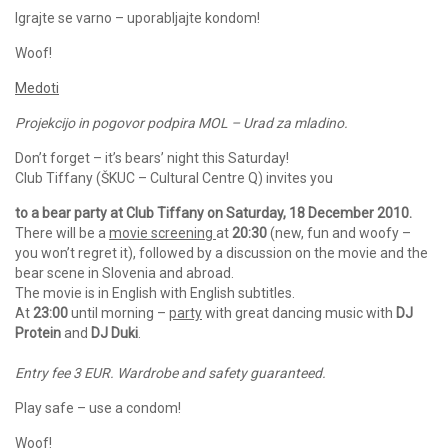
Igrajte se varno – uporabljajte kondom!
Woof!
Medoti
Projekcijo in pogovor podpira MOL – Urad za mladino.
Don’t forget – it’s bears’ night this Saturday!
Club Tiffany (ŠKUC – Cultural Centre Q) invites you
to a bear party at Club Tiffany on Saturday, 18 December 2010.
There will be a
movie screening
at
20:30
(new, fun and woofy –
you won’t regret it), followed by a discussion on the movie and the
bear scene in Slovenia and abroad.
The movie is in English with English subtitles.
At
23:00
until morning –
party
with great dancing music with
DJ
Protein
and
DJ Duki
.
Entry fee 3 EUR.
Wardrobe and safety guaranteed.
Play safe – use a condom!
Woof!