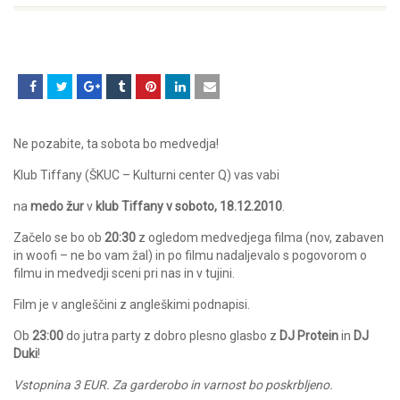
Ne pozabite, ta sobota bo medvedja!
Klub Tiffany (ŠKUC – Kulturni center Q) vas vabi
na
medo žur
v
klub Tiffany v soboto, 18.12.2010
.
Začelo se bo ob
20:30
z ogledom medvedjega filma (nov, zabaven
in woofi – ne bo vam žal) in po filmu nadaljevalo s pogovorom o
filmu in medvedji sceni pri nas in v tujini.
Film je v angleščini z angleškimi podnapisi.
Ob
23:00
do jutra party z dobro plesno glasbo z
DJ Protein
in
DJ
Duki
!
Vstopnina 3 EUR. Za garderobo in varnost bo poskrbljeno.