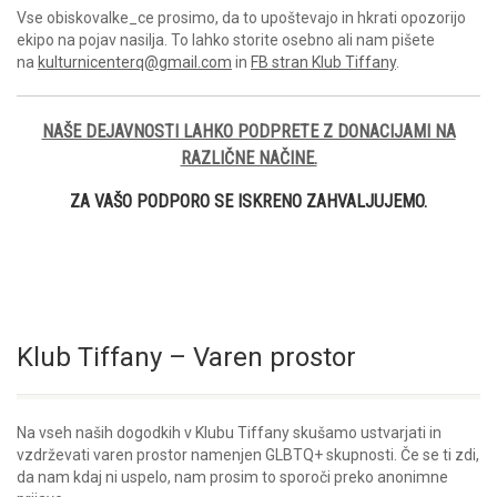
Vse obiskovalke_ce prosimo, da to upoštevajo in hkrati opozorijo
ekipo na pojav nasilja. To lahko storite osebno ali nam pišete
na
kulturnicenterq@gmail.com
in
FB stran Klub Tiffany
.
NAŠE DEJAVNOSTI LAHKO PODPRETE Z DONACIJAMI NA
RAZLIČNE NAČINE.
ZA VAŠO PODPORO SE ISKRENO ZAHVALJUJEMO.
Klub Tiffany – Varen prostor
Na vseh naših dogodkih v Klubu Tiffany skušamo ustvarjati in
vzdrževati varen prostor namenjen GLBTQ+ skupnosti. Če se ti zdi,
da nam kdaj ni uspelo, nam prosim to sporoči preko anonimne