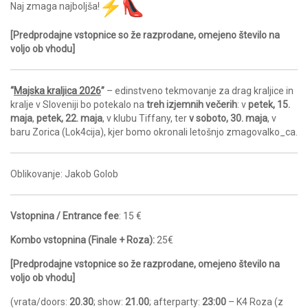
Naj zmaga najboljša!
[Predprodajne vstopnice so že razprodane, omejeno število na
voljo ob vhodu]
“
Majska kraljica 2026
”
– edinstveno tekmovanje za drag kraljice in
kralje v Sloveniji bo potekalo na
treh izjemnih večerih
: v
petek, 15.
maja
,
petek, 22. maja
, v klubu Tiffany, ter
v soboto, 30. maja
, v
baru Zorica (Lok4cija), kjer bomo okronali letošnjo zmagovalko_ca.
Oblikovanje: Jakob Golob
Vstopnina / Entrance fee
: 15 €
Kombo vstopnina (Finale + Roza):
25€
[Predprodajne vstopnice so že razprodane, omejeno število na
voljo ob vhodu]
(vrata/doors:
20.30
; show:
21.00
; afterparty:
23:00
– K4 Roza (z