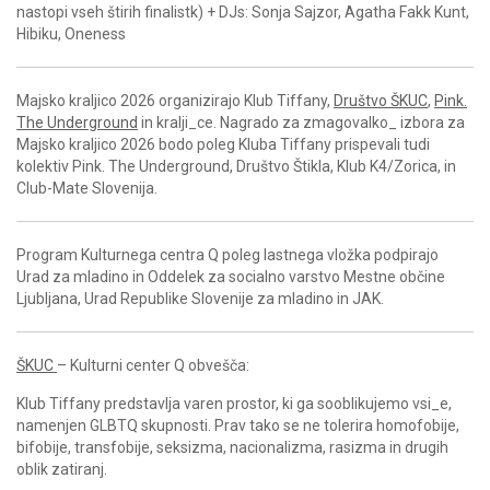
nastopi vseh štirih finalistk) + DJs: Sonja Sajzor, Agatha Fakk Kunt,
Hibiku, Oneness
Majsko kraljico 2026 organizirajo Klub Tiffany,
Društvo ŠKUC
,
Pink.
The Underground
in kralji_ce. Nagrado za zmagovalko_ izbora za
Majsko kraljico 2026 bodo poleg Kluba Tiffany prispevali tudi
kolektiv Pink. The Underground, Društvo Štikla, Klub K4/Zorica, in
Club-Mate Slovenija.
Program Kulturnega centra Q poleg lastnega vložka podpirajo
Urad za mladino in Oddelek za socialno varstvo Mestne občine
Ljubljana, Urad Republike Slovenije za mladino in JAK.
ŠKUC
– Kulturni center Q obvešča:
Klub Tiffany predstavlja varen prostor, ki ga sooblikujemo vsi_e,
namenjen GLBTQ skupnosti. Prav tako se ne tolerira homofobije,
bifobije, transfobije, seksizma, nacionalizma, rasizma in drugih
oblik zatiranj.