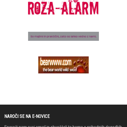
NAROČI SE NA E-NOVICE
Sporoči nam svoj email in obveščali te bomo o prihodnjih dogodkih.