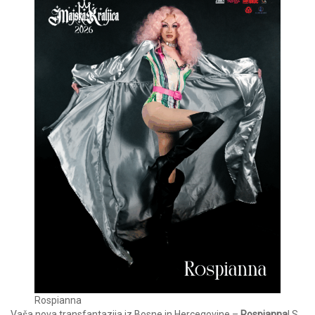
Rospianna
Vaša nova transfantazija iz Bosne in Hercegovine –
Rospianna
! S