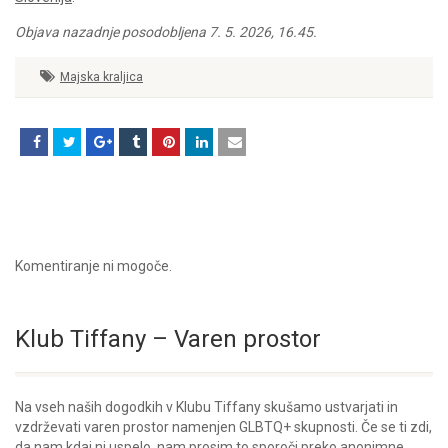
Objava nazadnje posodobljena 7. 5. 2026, 16.45.
Majska kraljica
Komentiranje ni mogoče.
Klub Tiffany – Varen prostor
Na vseh naših dogodkih v Klubu Tiffany skušamo ustvarjati in
vzdrževati varen prostor namenjen GLBTQ+ skupnosti. Če se ti zdi,
da nam kdaj ni uspelo, nam prosim to sporoči preko anonimne