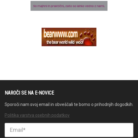
NAROČI SE NA E-NOVICE
Sporoči nam svoj email in obveščali te bomo o prihodnjih dogodkih.
Politika varstva osebnih podatkov