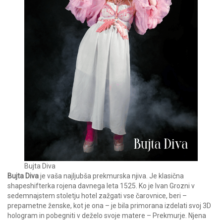
Bujta Diva
Bujta Diva
je vaša najljubša prekmurska njiva. Je klasična
shapeshifterka rojena davnega leta 1525. Ko je Ivan Grozni v
sedemnajstem stoletju hotel zažgati vse čarovnice, beri –
prepametne ženske, kot je ona – je bila primorana izdelati svoj 3D
hologram in pobegniti v deželo svoje matere – Prekmurje. Njena