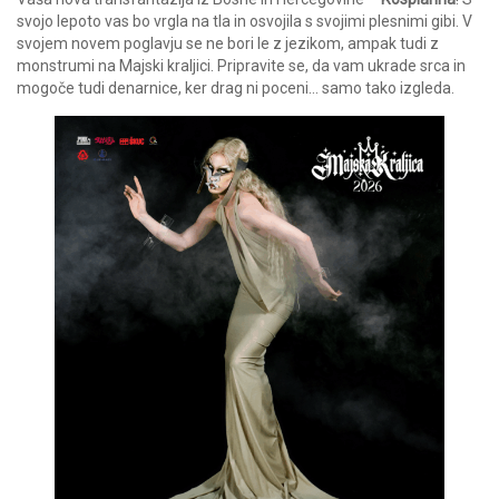
svojo lepoto vas bo vrgla na tla in osvojila s svojimi plesnimi gibi. V
svojem novem poglavju se ne bori le z jezikom, ampak tudi z
monstrumi na Majski kraljici. Pripravite se, da vam ukrade srca in
mogoče tudi denarnice, ker drag ni poceni… samo tako izgleda.