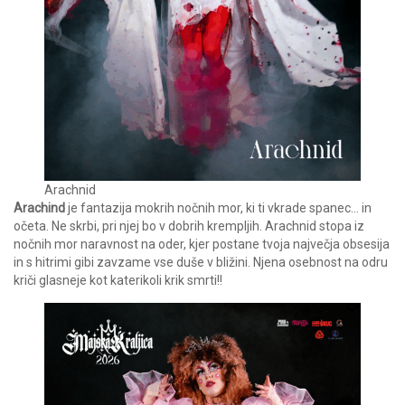
Arachnid
Arachind
je fantazija mokrih nočnih mor, ki ti vkrade spanec… in
očeta. Ne skrbi, pri njej bo v dobrih krempljih. Arachnid stopa iz
nočnih mor naravnost na oder, kjer postane tvoja največja obsesija
in s hitrimi gibi zavzame vse duše v bližini. Njena osebnost na odru
kriči glasneje kot katerikoli krik smrti!!