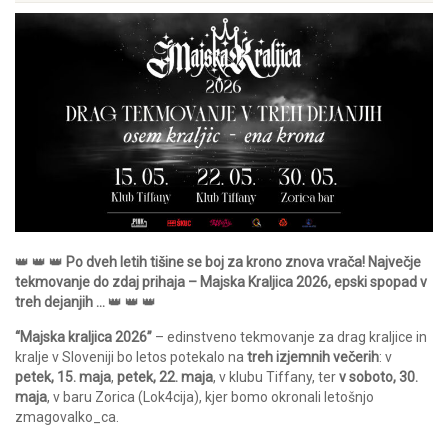
👑 👑 👑
Po dveh letih tišine se boj za krono znova vrača! Največje
tekmovanje do zdaj prihaja – Majska Kraljica 2026, epski spopad v
treh dejanjih …
👑 👑 👑
“Majska kraljica 2026”
– edinstveno tekmovanje za drag kraljice in
kralje v Sloveniji bo letos potekalo na
treh izjemnih večerih
: v
petek, 15. maja
,
petek, 22. maja
, v klubu Tiffany, ter
v soboto, 30.
maja
, v baru Zorica (Lok4cija), kjer bomo okronali letošnjo
zmagovalko_ca.