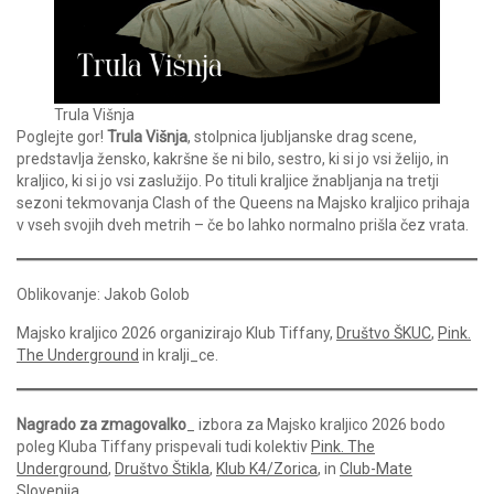
Trula Višnja
Poglejte gor!
Trula Višnja
, stolpnica ljubljanske drag scene,
predstavlja žensko, kakršne še ni bilo, sestro, ki si jo vsi želijo, in
kraljico, ki si jo vsi zaslužijo. Po tituli kraljice žnabljanja na tretji
sezoni tekmovanja Clash of the Queens na Majsko kraljico prihaja
v vseh svojih dveh metrih – če bo lahko normalno prišla čez vrata.
Oblikovanje: Jakob Golob
Majsko kraljico 2026 organizirajo Klub Tiffany,
Društvo ŠKUC
,
Pink.
The Underground
in kralji_ce.
Nagrado za zmagovalko
_ izbora za Majsko kraljico 2026 bodo
poleg Kluba Tiffany prispevali tudi kolektiv
Pink. The
Underground
,
Društvo Štikla
,
Klub K4/Zorica
, in
Club-Mate
Slovenija
.