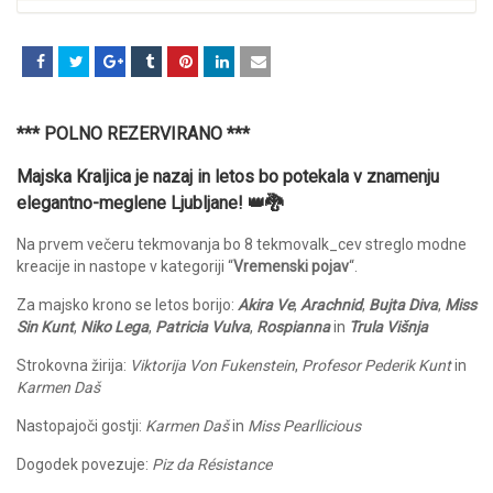
*** POLNO REZERVIRANO ***
Majska Kraljica je nazaj in letos bo potekala v znamenju
elegantno-meglene Ljubljane! 👑🐉
Na prvem večeru tekmovanja bo 8 tekmovalk_cev streglo modne
kreacije in nastope v kategoriji “
Vremenski pojav
“.
Za majsko krono se letos borijo:
Akira Ve
,
Arachnid
,
Bujta Diva
,
Miss
Sin Kunt
,
Niko Lega
,
Patricia Vulva
,
Rospianna
in
Trula Višnja
Strokovna žirija:
Viktorija Von Fukenstein
,
Profesor Pederik Kunt
in
Karmen Daš
Nastopajoči gostji:
Karmen Daš
in
Miss Pearllicious
Dogodek povezuje:
Piz da Résistance