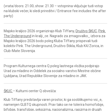
(vrata/doors: 21.00; show: 21.30 –
vstopnina vključuje tudi vstop
na klubski večer, ki sledi prireditvi / Entrance fee includes the after
party)
Majsko kraljico 2026 organizirajo Klub Tiffany,
Društvo ŠKUC
,
Pink.
The Underground
in kralji_ce. Nagrado za zmagovalko_ izbora za
Majsko kraljico 2026 bodo poleg Kluba Tiffany prispevali tudi
kolektiv Pink. The Underground, Društvo Štikla, Klub K4/Zorica, in
Club-Mate Slovenija.
Program Kulturnega centra Q poleg lastnega vložka podpirajo
Urad za mladino in Oddelek za socialno varstvo Mestne občine
Ljubljana, Urad Republike Slovenije za mladino in JAK.
ŠKUC
– Kulturni center Q obvešča:
Klub Tiffany predstavlja varen prostor, ki ga sooblikujemo vsi_e,
namenjen GLBTQ skupnosti. Prav tako se ne tolerira homofobije,
bifobije, transfobije, seksizma, nacionalizma, rasizma in drugih