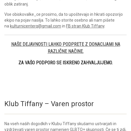
oblik zatiranj.
Vse obiskovalke_ce prosimo, da to upoštevajo in hkrati opozorijo
ekipo na pojav nasilja. To lahko storite osebno ali nam pišete
na
kulturnicenterq@gmail.com
in
FB stran Klub Tiffany
.
NAŠE DEJAVNOSTI LAHKO PODPRETE Z DONACIJAMI NA
RAZLIČNE NAČINE.
ZA VAŠO PODPORO SE ISKRENO ZAHVALJUJEMO.
Klub Tiffany – Varen prostor
Na vseh naših dogodkih v Klubu Tiffany skušamo ustvarjati in
vzdrževati varen prostor namenjen GLBTQ+ skupnosti. Če se ti zdi,