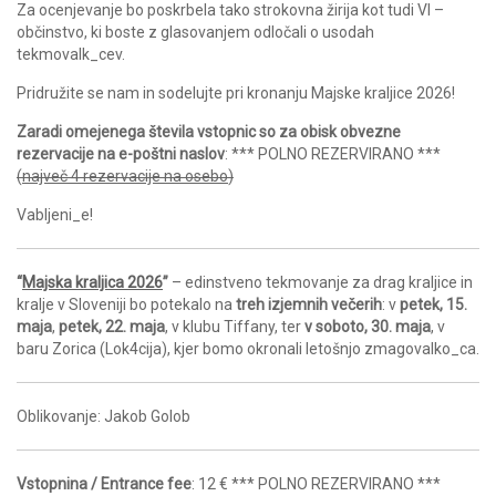
Za ocenjevanje bo poskrbela tako strokovna žirija kot tudi VI –
občinstvo, ki boste z glasovanjem odločali o usodah
tekmovalk_cev.
Pridružite se nam in sodelujte pri kronanju Majske kraljice 2026!
Zaradi omejenega števila vstopnic so za obisk obvezne
rezervacije na e-poštni naslov
: *** POLNO REZERVIRANO ***
(
največ 4 rezervacije na osebo
)
Vabljeni_e!
“
Majska kraljica 2026
”
– edinstveno tekmovanje za drag kraljice in
kralje v Sloveniji bo potekalo na
treh izjemnih večerih
: v
petek, 15.
maja
,
petek, 22. maja
, v klubu Tiffany, ter
v soboto, 30. maja
, v
baru Zorica (Lok4cija), kjer bomo okronali letošnjo zmagovalko_ca.
Oblikovanje: Jakob Golob
Vstopnina / Entrance fee
: 12 € *** POLNO REZERVIRANO ***