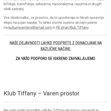
bifobije, transfobije, seksizma, nacionalizma, rasizma in drugih
oblik zatiranj.
Vse obiskovalke_ce prosimo, da to upoštevajo in hkrati opozorijo
ekipo na pojav nasilja. To lahko storite osebno ali nam pišete
na
kulturnicenterq@gmail.com
in
FB stran Klub Tiffany
.
NAŠE DEJAVNOSTI LAHKO PODPRETE Z DONACIJAMI NA
RAZLIČNE NAČINE.
ZA VAŠO PODPORO SE ISKRENO ZAHVALJUJEMO.
Klub Tiffany – Varen prostor
Na vseh naših dogodkih v Klubu Tiffany skušamo ustvarjati in