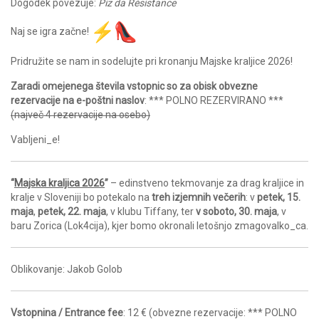
Dogodek povezuje:
Piz da Résistance
Naj se igra začne!
Pridružite se nam in sodelujte pri kronanju Majske kraljice 2026!
Zaradi omejenega števila vstopnic so za obisk obvezne
rezervacije na e-poštni naslov
: *** POLNO REZERVIRANO ***
(največ 4 rezervacije na osebo)
Vabljeni_e!
“
Majska kraljica 2026
”
– edinstveno tekmovanje za drag kraljice in
kralje v Sloveniji bo potekalo na
treh izjemnih večerih
: v
petek, 15.
maja
,
petek, 22. maja
, v klubu Tiffany, ter
v soboto, 30. maja
, v
baru Zorica (Lok4cija), kjer bomo okronali letošnjo zmagovalko_ca.
Oblikovanje: Jakob Golob
Vstopnina / Entrance fee
: 12 € (obvezne rezervacije: *** POLNO