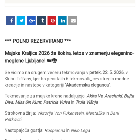
*** POLNO REZERVIRANO ***
Majska Kraljica 2026 že šokira, letos v znamenju elegantno-
meglene Ljubljane! 👑🐉
Se vidimo na drugem večeru tekmovanja v
petek, 22. 5. 2026
, v
Klubu Tiffany, kjer bo peostalih 6 tekmovalk_cev streglo modne
kreacije in nastope v kategoriji
“Akademska eleganca”.
Tekmovanje za majsko krono nadaljujejo:
Akira Ve
,
Arachnid
,
Bujta
Diva
,
Miss Sin Kunt
,
Patricia Vulva
in
Trula Višnja
Strokovna žirija:
Viktorija Von Fukenstein
,
Mentalika
in
Dani
Petković
Nastopajoča gostja:
Rospianna
in
Niko Lega