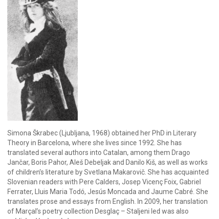
Simona Škrabec (Ljubljana, 1968) obtained her PhD in Literary
Theory in Barcelona, where she lives since 1992. She has
translated several authors into Catalan, among them Drago
Jančar, Boris Pahor, Aleš Debeljak and Danilo Kiš, as well as works
of children’s literature by Svetlana Makarovič. She has acquainted
Slovenian readers with Pere Calders, Josep Vicenç Foix, Gabriel
Ferrater, Lluis Maria Todó, Jesús Moncada and Jaume Cabré. She
translates prose and essays from English. In 2009, her translation
of Marçal’s poetry collection Desglaç – Staljeni led was also