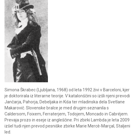
Simona Škrabec (Ljubljana, 1968) od leta 1992 živi v Barceloni, kjer
je doktorirala iz literarne teorije. V katalonščini so izšli njeni prevodi
Jančarja, Pahorja, Debeljaka in Kiša ter mladinska dela Svetlane
Makarovič. Slovenske bralce je med drugim seznanila s
Caldersom, Foixem, Ferraterjem, Todojem, Moncado in Cabréjem.
Prevaja prozo in eseje iz angleščine. Pri zbirki Lambda je leta 2009
izšel tudi njen prevod pesniške zbirke Marie Mercè-Marçal, Staljeni
led.