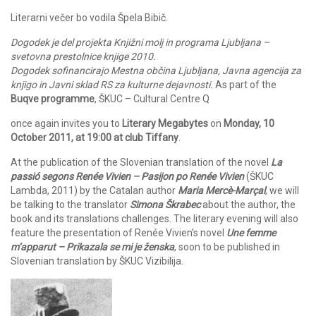
Literarni večer bo vodila Špela Bibič.
Dogodek je del projekta Knjižni molj in programa Ljubljana –
svetovna prestolnice knjige 2010.
Dogodek sofinancirajo Mestna občina Ljubljana, Javna agencija za
knjigo in Javni sklad RS za kulturne dejavnosti.
As part of the
Buqve programme
, ŠKUC – Cultural Centre Q
once again invites you to
Literary Megabytes
on
Monday, 10
October 2011, at 19:00 at club Tiffany
.
At the publication of the Slovenian translation of the novel
La
passió segons Renée Vivien – Pasijon po Renée Vivien
(ŠKUC
Lambda, 2011) by the Catalan author
Maria Mercè-Marçal
, we will
be talking to the translator
Simona Škrabec
about the author, the
book and its translations challenges. The literary evening will also
feature the presentation of Renée Vivien’s novel
Une femme
m’apparut – Prikazala se mi je ženska
, soon to be published in
Slovenian translation by ŠKUC Vizibilija.