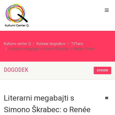
Kulturni center Q
Koledar dogodkov
Tiffany
Literarni megabajti s Simono Škrabec: o Renée Vivien
DOGODEK
DOGODKI
Literarni megabajti s
Simono Škrabec: o Renée