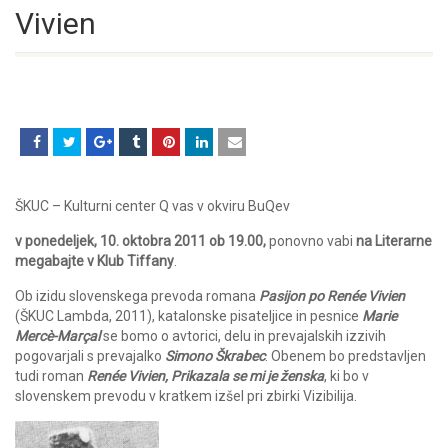
Vivien
ŠKUC – Kulturni center Q vas v okviru BuQev
v ponedeljek, 10. oktobra 2011 ob 19.00,
ponovno vabi
na Literarne
megabajte v Klub Tiffany
.
Ob izidu slovenskega prevoda romana
Pasijon po Renée Vivien
(ŠKUC Lambda, 2011), katalonske pisateljice in pesnice
Marie
Mercè-Marçal
se bomo o avtorici, delu in prevajalskih izzivih
pogovarjali s prevajalko
Simono Škrabec
. Obenem bo predstavljen
tudi roman
Renée Vivien, Prikazala se mi je ženska
, ki bo v
slovenskem prevodu v kratkem izšel pri zbirki Vizibilija.