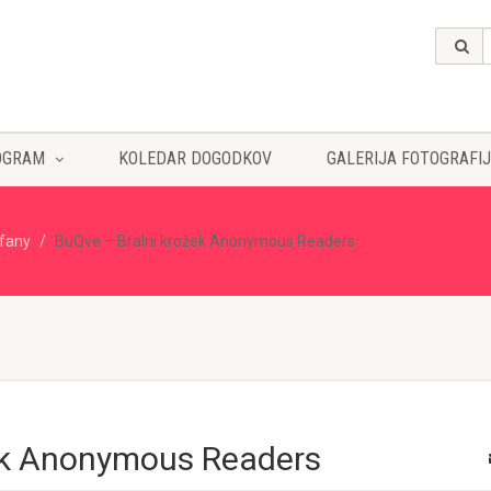
OGRAM
KOLEDAR DOGODKOV
GALERIJA FOTOGRAFIJ
ffany
BuQve – Bralni krožek Anonymous Readers
ek Anonymous Readers