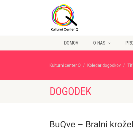
DOMOV
O NAS
PR
Kulturni center Q
Koledar dogodkov
Ti
DOGODEK
BuQve – Bralni krož