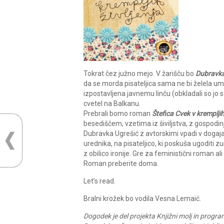
Tokrat čez južno mejo. V žarišču bo
Dubravka
da se morda pisateljica sama ne bi želela umes
izpostavljena javnemu linču (obkladali so jo s
cvetel na Balkanu.
Prebrali bomo roman
Štefica Cvek v krempljih
besediščem, vzetima iz šiviljstva, z gospodinjs
Dubravka Ugrešić z avtorskimi vpadi v dogajan
urednika, na pisateljico, ki poskuša ugoditi z
z obilico ironije. Gre za feministični roman ali
Roman preberite doma.
Let’s read.
Bralni krožek bo vodila Vesna Lemaić.
Dogodek je del projekta Knjižni molj in progr