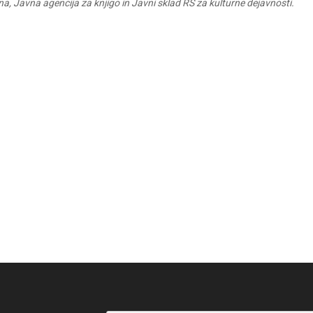
, Javna agencija za knjigo in Javni sklad RS za kulturne dejavnosti.