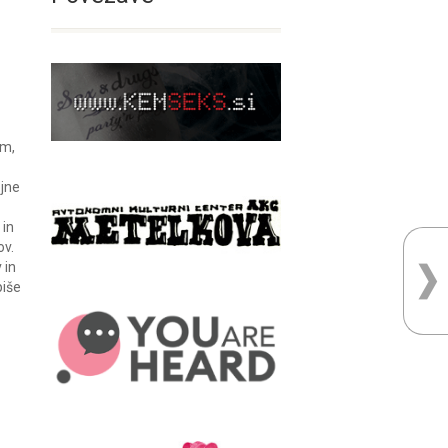
om,
ojne
 in
ov.
 in
piše