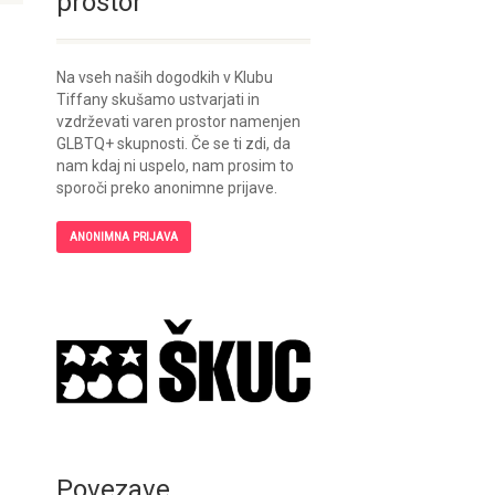
prostor
Na vseh naših dogodkih v Klubu
Tiffany skušamo ustvarjati in
vzdrževati varen prostor namenjen
GLBTQ+ skupnosti. Če se ti zdi, da
nam kdaj ni uspelo, nam prosim to
sporoči preko anonimne prijave.
ANONIMNA PRIJAVA
Povezave