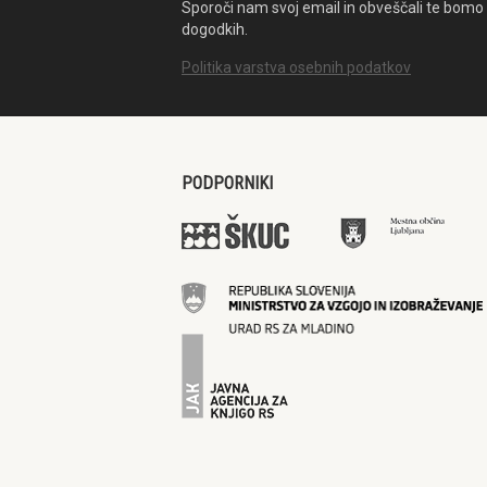
Sporoči nam svoj email in obveščali te bomo 
dogodkih.
Politika varstva osebnih podatkov
PODPORNIKI