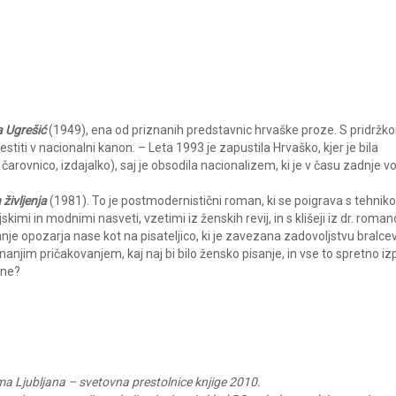
 Ugrešić
(1949), ena od priznanih predstavnic hrvaške proze. S pridržk
titi v nacionalni kanon. – Leta 1993 je zapustila Hrvaško, kjer je bila
 čarovnico, izdajalko), saj je obsodila nacionalizem, ki je v času zadnje v
 življenja
(1981). To je postmodernistični roman, ki se poigrava s tehniko
kimi in modnimi nasveti, vzetimi iz ženskih revij, in s klišeji iz dr. roman
je opozarja nase kot na pisateljico, ki je zavezana zadovoljstvu bralcev
unanjim pričakovanjem, kaj naj bi bilo žensko pisanje, in vse to spretno iz
 ne?
ama Ljubljana – svetovna prestolnice knjige 2010.