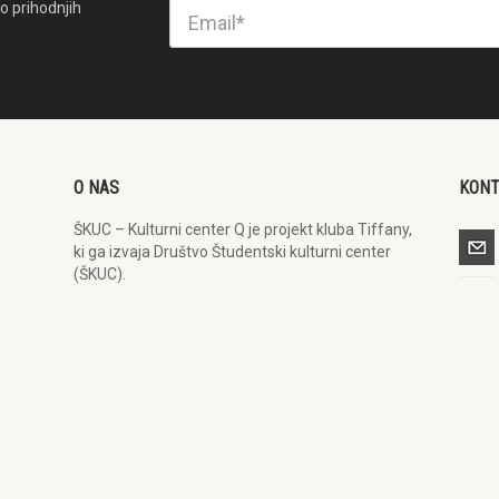
o prihodnjih
O NAS
KON
ŠKUC – Kulturni center Q je projekt kluba Tiffany,
ki ga izvaja Društvo Študentski kulturni center
(ŠKUC).