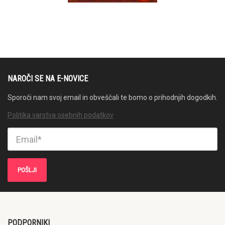
NAROČI SE NA E-NOVICE
Sporoči nam svoj email in obveščali te bomo o prihodnjih dogodkih.
Politika varstva osebnih podatkov
PODPORNIKI