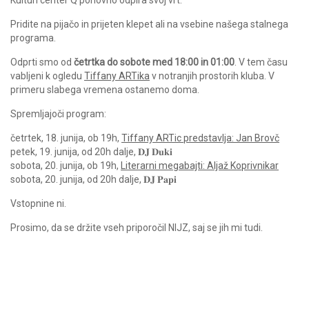
Pridite na pijačo in prijeten klepet ali na vsebine našega stalnega
programa.
Odprti smo od
četrtka do sobote med 18:00 in 01:00
. V tem času
vabljeni k ogledu
Tiffany ARTika
v notranjih prostorih kluba. V
primeru slabega vremena ostanemo doma.
Spremljajoči program:
četrtek, 18. junija, ob 19h,
Tiffany ARTic predstavlja: Jan Brovč
petek, 19. junija, od 20h dalje, 𝐃𝐉 𝐃𝐮𝐤𝐢
sobota, 20. junija, ob 19h,
Literarni megabajti: Aljaž Koprivnikar
sobota, 20. junija, od 20h dalje, 𝐃𝐉 𝐏𝐚𝐩𝐢
Vstopnine ni.
Prosimo, da se držite vseh priporočil NIJZ, saj se jih mi tudi.