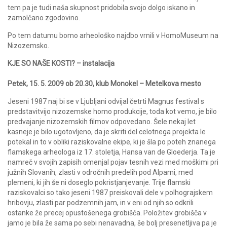
tem pa je tudi naša skupnost pridobila svojo dolgo iskano in
zamolčano zgodovino.
Po tem datumu bomo arheološko najdbo vrnili v HomoMuseum na
Nizozemsko.
KJE SO NAŠE KOSTI? – instalacija
Petek, 15. 5. 2009 ob 20.30, klub Monokel – Metelkova mesto
Jeseni 1987 naj bi se v Ljubljani odvijal četrti Magnus festival s
predstavitvijo nizozemske homo produkcije, toda kot vemo, je bilo
predvajanje nizozemskih filmov odpovedano. Šele nekaj let
kasneje je bilo ugotovljeno, da je skriti del celotnega projekta le
potekal in to v obliki raziskovalne ekipe, ki je šla po poteh znanega
flamskega arheologa iz 17. stoletja, Hansa van de Gloederja. Ta je
namreč v svojih zapisih omenjal pojav tesnih vezi med moškimi pri
južnih Slovanih, zlasti v odročnih predelih pod Alpami, med
plemeni, ki jih še ni doseglo pokristjanjevanje. Trije flamski
raziskovalci so tako jeseni 1987 preiskovali dele v polhograjskem
hribovju, zlasti par podzemnih jam, in v eni od njih so odkrili
ostanke že precej opustošenega grobišča. Položitev grobišča v
jamo je bila že sama po sebi nenavadna, še bolj presenetljiva pa je