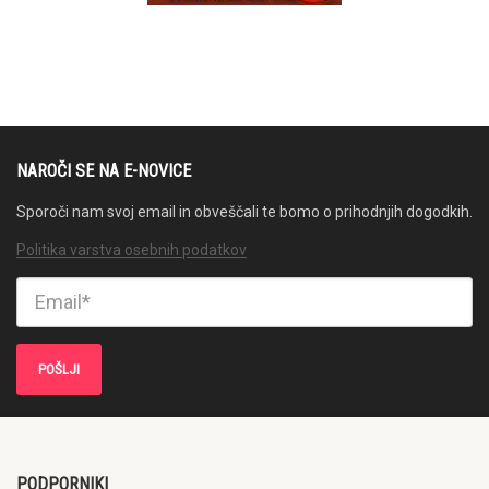
NAROČI SE NA E-NOVICE
Sporoči nam svoj email in obveščali te bomo o prihodnjih dogodkih.
Politika varstva osebnih podatkov
PODPORNIKI