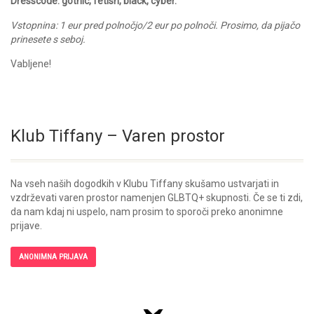
Dresscode: gothic, fetish, black, cyber.
Vstopnina: 1 eur pred polnočjo/2 eur po polnoči. Prosimo, da pijačo
prinesete s seboj.
Vabljene!
Klub Tiffany – Varen prostor
Na vseh naših dogodkih v Klubu Tiffany skušamo ustvarjati in
vzdrževati varen prostor namenjen GLBTQ+ skupnosti. Če se ti zdi,
da nam kdaj ni uspelo, nam prosim to sporoči preko anonimne
prijave.
ANONIMNA PRIJAVA