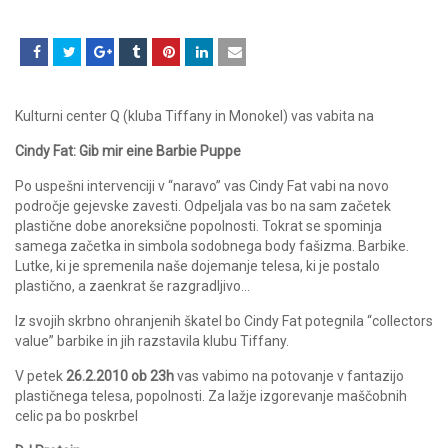
Kulturni center Q (kluba Tiffany in Monokel) vas vabita na
Cindy Fat: Gib mir eine Barbie Puppe
Po uspešni intervenciji v “naravo” vas Cindy Fat vabi na novo
področje gejevske zavesti. Odpeljala vas bo na sam začetek
plastične dobe anoreksične popolnosti. Tokrat se spominja
samega začetka in simbola sodobnega body fašizma. Barbike.
Lutke, ki je spremenila naše dojemanje telesa, ki je postalo
plastično, a zaenkrat še razgradljivo…
Iz svojih skrbno ohranjenih škatel bo Cindy Fat potegnila “collectors
value” barbike in jih razstavila klubu Tiffany.
V petek
26.2.2010 ob 23h
vas vabimo na potovanje v fantazijo
plastičnega telesa, popolnosti. Za lažje izgorevanje maščobnih
celic pa bo poskrbel