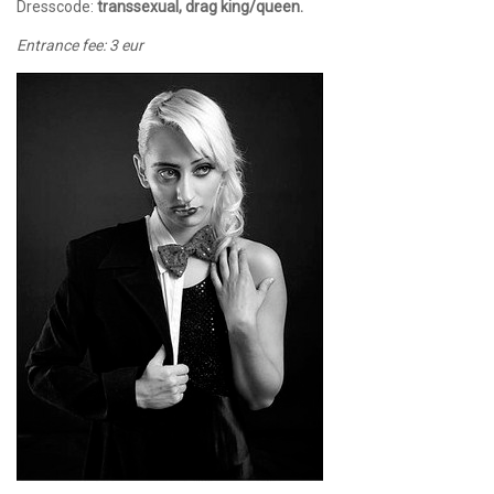
Dresscode:
transsexual, drag king/queen.
Entrance fee: 3 eur