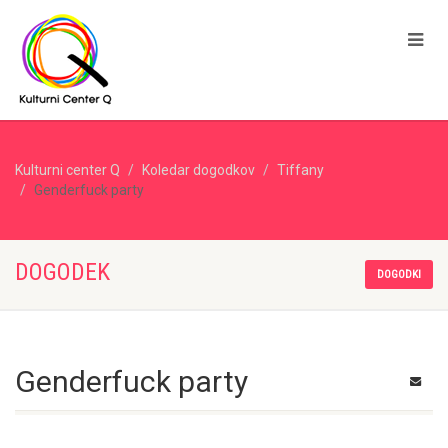
Kulturni center Q
Koledar dogodkov
Tiffany
Genderfuck party
DOGODEK
DOGODKI
Genderfuck party