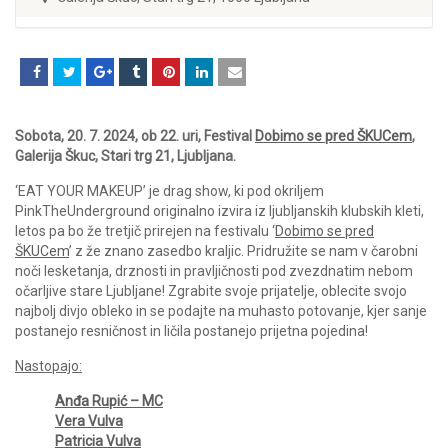
Sobota, 20. 7. 2024, ob 22. uri, Festival
Dobimo se pred ŠKUCem
,
Galerija Škuc, Stari trg 21, Ljubljana.
‘EAT YOUR MAKEUP’ je drag show, ki pod okriljem
PinkTheUnderground originalno izvira iz ljubljanskih klubskih kleti,
letos pa bo že tretjič prirejen na festivalu ‘
Dobimo se pred
ŠKUCem
’ z že znano zasedbo kraljic. Pridružite se nam v čarobni
noči lesketanja, drznosti in pravljičnosti pod zvezdnatim nebom
očarljive stare Ljubljane! Zgrabite svoje prijatelje, oblecite svojo
najbolj divjo obleko in se podajte na muhasto potovanje, kjer sanje
postanejo resničnost in ličila postanejo prijetna pojedina!
Nastopajo:
Anđa Rupić – MC
Vera Vulva
Patricia Vulva