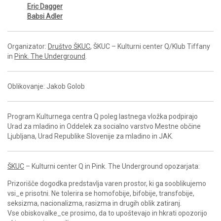
Eric Dagger
Babsi Adler
Organizator:
Društvo ŠKUC
, ŠKUC – Kulturni center Q/Klub Tiffany
in
Pink. The Underground
.
Oblikovanje: Jakob Golob
Program Kulturnega centra Q poleg lastnega vložka podpirajo
Urad za mladino in Oddelek za socialno varstvo Mestne občine
Ljubljana, Urad Republike Slovenije za mladino in JAK.
ŠKUC
– Kulturni center Q in Pink. The Underground opozarjata:
Prizorišče dogodka predstavlja varen prostor, ki ga sooblikujemo
vsi_e prisotni. Ne tolerira se homofobije, bifobije, transfobije,
seksizma, nacionalizma, rasizma in drugih oblik zatiranj.
Vse obiskovalke_ce prosimo, da to upoštevajo in hkrati opozorijo