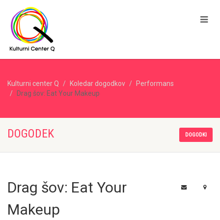
Kulturni center Q
Koledar dogodkov
Performans
Drag šov: Eat Your Makeup
DOGODEK
DOGODKI
Drag šov: Eat Your
Makeup