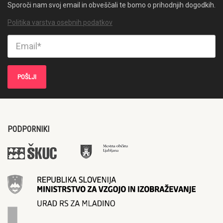
Sporoči nam svoj email in obveščali te bomo o prihodnjih dogodkih.
Politika varstva osebnih podatkov
PODPORNIKI