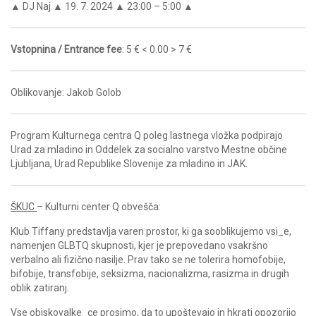
▲ DJ Naj ▲ 19. 7. 2024 ▲ 23:00 – 5:00 ▲
Vstopnina / Entrance fee
: 5 € < 0.00 > 7 €
Oblikovanje: Jakob Golob
Program Kulturnega centra Q poleg lastnega vložka podpirajo
Urad za mladino in Oddelek za socialno varstvo Mestne občine
Ljubljana, Urad Republike Slovenije za mladino in JAK.
ŠKUC
– Kulturni center Q obvešča:
Klub Tiffany predstavlja varen prostor, ki ga sooblikujemo vsi_e,
namenjen GLBTQ skupnosti, kjer je prepovedano vsakršno
verbalno ali fizično nasilje. Prav tako se ne tolerira homofobije,
bifobije, transfobije, seksizma, nacionalizma, rasizma in drugih
oblik zatiranj.
Vse obiskovalke_ce prosimo, da to upoštevajo in hkrati opozorijo