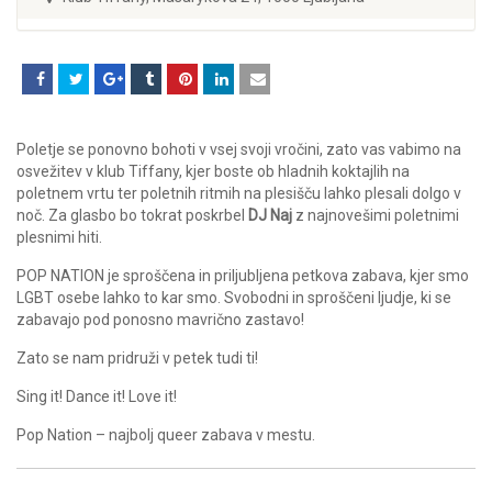
Poletje se ponovno bohoti v vsej svoji vročini, zato vas vabimo na
osvežitev v klub Tiffany, kjer boste ob hladnih koktajlih na
poletnem vrtu ter poletnih ritmih na plesišču lahko plesali dolgo v
noč. Za glasbo bo tokrat poskrbel
DJ Naj
z najnovešimi poletnimi
plesnimi hiti.
POP NATION je sproščena in priljubljena petkova zabava, kjer smo
LGBT osebe lahko to kar smo. Svobodni in sproščeni ljudje, ki se
zabavajo pod ponosno mavrično zastavo!
Zato se nam pridruži v petek tudi ti!
Sing it! Dance it! Love it!
Pop Nation – najbolj queer zabava v mestu.