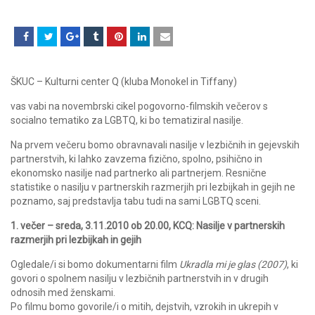
ŠKUC – Kulturni center Q (kluba Monokel in Tiffany)
vas vabi na novembrski cikel pogovorno-filmskih večerov s
socialno tematiko za LGBTQ, ki bo tematiziral nasilje.
Na prvem večeru bomo obravnavali nasilje v lezbičnih in gejevskih
partnerstvih, ki lahko zavzema fizično, spolno, psihično in
ekonomsko nasilje nad partnerko ali partnerjem. Resnične
statistike o nasilju v partnerskih razmerjih pri lezbijkah in gejih ne
poznamo, saj predstavlja tabu tudi na sami LGBTQ sceni.
1. večer – sreda, 3.11.2010 ob 20.00, KCQ: Nasilje v partnerskih
razmerjih pri lezbijkah in gejih
Ogledale/i si bomo dokumentarni film
Ukradla mi je glas (2007)
, ki
govori o spolnem nasilju v lezbičnih partnerstvih in v drugih
odnosih med ženskami.
Po filmu bomo govorile/i o mitih, dejstvih, vzrokih in ukrepih v