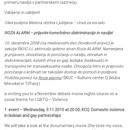
primeru nasilja v partnerskem razmerju.
Vabljene in vabljeni!
Cikel podpira Mestna občina Ljubljana – Urad za socialo.
ROZA ALARM – prijavite homofobno diskriminacijo in nasilje!
10. decembra 2008 (na mednarodni dan človekovih pravic) je
sekcija ŠKUC-LL aktivirala spletno stran Roza-ALARM. Namenjena
je prijavam, obveščanju in poročanju o nasilju, zlorabah in
diskriminacijah, katerih žrtve so geji, lezbijke, biseksualci in
transspolne ter transseksualne osebe. Omogoča hitro in preprosto
poročanje o kršitvah ter takojšen dostop do pomoči in podpore.
Poiščite pomoč na
Roza alarmu
!
ŠKUC – Kulturni center Q (kluba
Monokel in Tiffany)
is inviting you to a November debate-movie nights course on a
social theme for LGBTQ – Violence.
1. event – Wednesday, 3.11.2010 at 20.00, KCQ: Domestic violence
in lesbian and gay partnerships
We will take a look at the documentary movie She stole my voice,