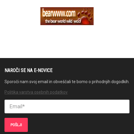
NAROČI SE NA E-NOVICE
Sporoči nam svoj email in obveščali te bomo o prihodnjih dogodkih.
Politika varstva osebnih podatkov