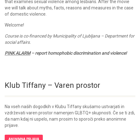
that examines sexual violence among lesbians. After the movie
we will talk about myths, facts, reasons and measures in the case
of domestic violence.
Welcome!
Course is co-financed by Municipality of Ljubljana – Department for
social affairs.
PINK
ALARM
– report homophobic discrimination and violence!
Klub Tiffany – Varen prostor
Na vseh naših dogodkih v Klubu Tiffany skušamo ustvarjati in
vzdrževati varen prostor namenjen GLBTQ+ skupnosti. Če se ti zdi,
da nam kdaj ni uspelo, nam prosim to sporoči preko anonimne
prijave.
ANONIMNA PRIJAVA