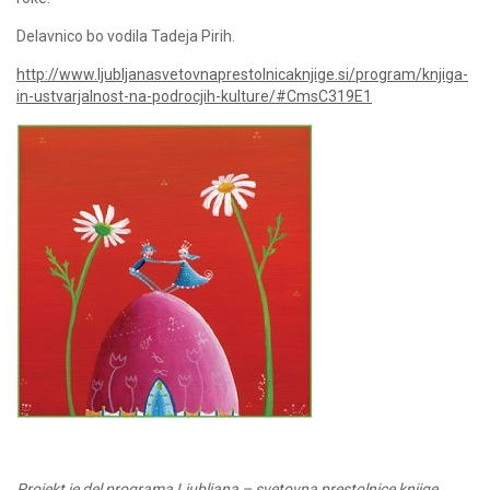
Delavnico bo vodila Tadeja Pirih.
http://www.ljubljanasvetovnaprestolnicaknjige.si/program/knjiga-
in-ustvarjalnost-na-podrocjih-kulture/#CmsC319E1
Projekt je del programa Ljubljana – svetovna prestolnice knjige