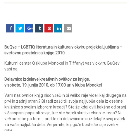
BuQve – LGBTIQ literatura in kultura v okviru projekta Ljubljana –
svetovna prestolnica knjige 2010
Kulturni center Q (kluba Monokel in Tiffany) vas v okviru BuQev
vabi na
Delavnico izdelave kreativnih ovitkov za knjige,
v soboto, 19. junija 2010, ob 17.00 uri v klubu Monokel
.
Vam naslovnice knjig niso všeč in bi veliko raje videli kaj drugega na
prvi in zadnji strani? Bi radi zaščitili svoja najljubša dela iz osebne
knjižnice s svojim izborom kreacij? Ste že kdaj ovili kakšno od branj
v časopisni papir ali revijo, ker ste hoteli skriti vsebino le-tega? Ni
več potrebe po tem … pridite na delavnico in si izdelajte svoj ovitek
za vaša najljubša dela. Verjemite, knjigo/e boste še raje vzeli v
roke.