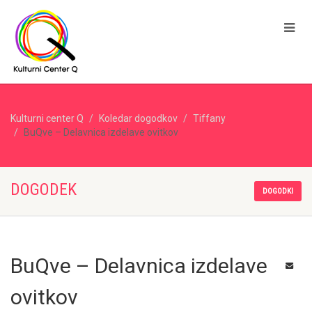
Kulturni center Q
Koledar dogodkov
Tiffany
BuQve – Delavnica izdelave ovitkov
DOGODEK
DOGODKI
BuQve – Delavnica izdelave
ovitkov