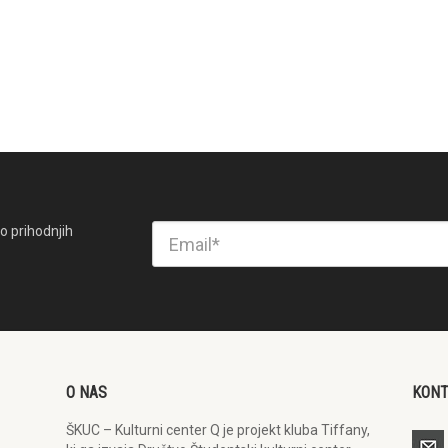
o prihodnjih
O NAS
KON
ŠKUC – Kulturni center Q je projekt kluba Tiffany,