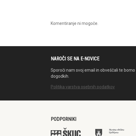
Komentiranje ni mogoče.
NAROČI SE NA E-NOVICE
Sporoči nam svoj email in obveščali te bomo 
dogodkih.
Politika varstva osebnih podatkov
PODPORNIKI