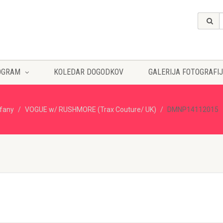
OGRAM
KOLEDAR DOGODKOV
GALERIJA FOTOGRAFIJ
ffany
VOGUE w/ RUSHMORE (Trax Couture/ UK)
DMNP14112015