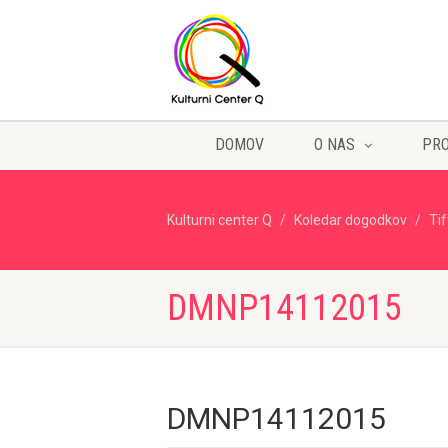
DOMOV
O NAS
PR
Kulturni center Q
Koledar dogodkov
Ti
DMNP14112015
DMNP14112015