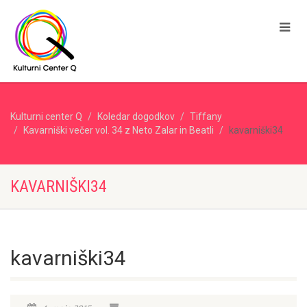
Kulturni center Q
Koledar dogodkov
Tiffany
Kavarniški večer vol. 34 z Neto Zalar in Beatli
kavarniški34
KAVARNIŠKI34
kavarniški34