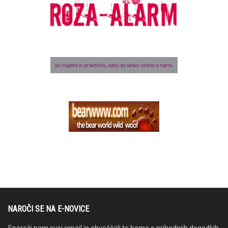
NAROČI SE NA E-NOVICE
Sporoči nam svoj email in obveščali te bomo o prihodnjih dogodkih.