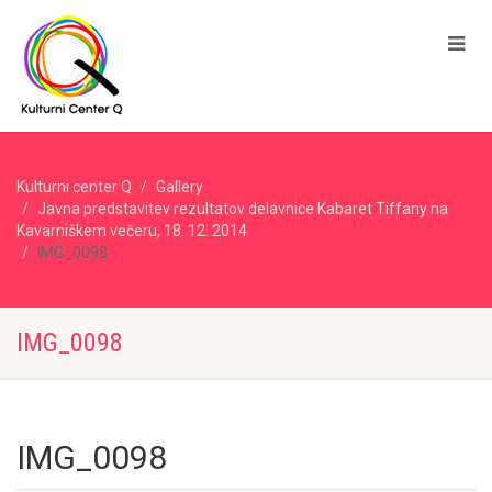
Kulturni center Q
Gallery
Javna predstavitev rezultatov delavnice Kabaret Tiffany na
Kavarniškem večeru, 18. 12. 2014
IMG_0098
IMG_0098
IMG_0098