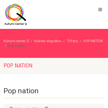
Kulturni center Q
Koledar dogodkov
Tiffany
POP NATION
Pop nation
POP NATION
Pop nation