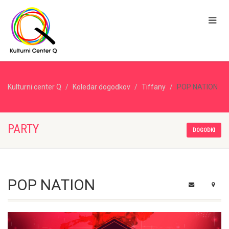
Kulturni center Q
Koledar dogodkov
Tiffany
POP NATION
PARTY
DOGODKI
POP NATION