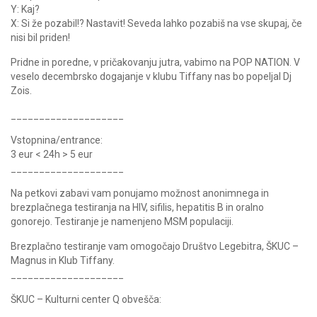
Y: Kaj?
X: Si že pozabil!? Nastavit! Seveda lahko pozabiš na vse skupaj, če
nisi bil priden!
Pridne in poredne, v pričakovanju jutra, vabimo na POP NATION. V
veselo decembrsko dogajanje v klubu Tiffany nas bo popeljal Dj
Zois.
____________________
Vstopnina/entrance:
3 eur < 24h > 5 eur
____________________
Na petkovi zabavi vam ponujamo možnost anonimnega in
brezplačnega testiranja na HIV, sifilis, hepatitis B in oralno
gonorejo. Testiranje je namenjeno MSM populaciji.
Brezplačno testiranje vam omogočajo Društvo Legebitra, ŠKUC –
Magnus in Klub Tiffany.
____________________
ŠKUC – Kulturni center Q obvešča: