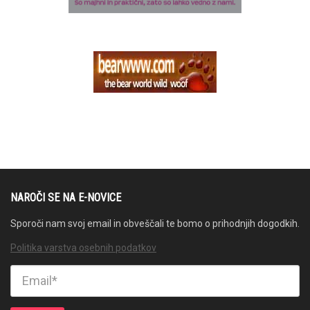
NAROČI SE NA E-NOVICE
Sporoči nam svoj email in obveščali te bomo o prihodnjih dogodkih.
Politika varstva osebnih podatkov