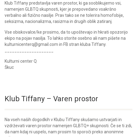
Klub Tiffany predstavlja varen prostor, ki ga sooblikujemo vsi,
namenjen GLBTQ skupnosti, kjer je prepovedano vsakršno
verbalno ali fizično nasilje. Prav tako se ne tolerira homofobije,
seksizma, nacionalizma, rasizma in drugih oblik zatiranj.
Vse obiskovalce/ke prosimo, da to upoštevajo in hkrati opozorijo
ekipo na pojav nasilja. To lahko storite osebno ali nam pišete na
kulturnicenterq@gmail.com in FB stran kluba Tiffany.
____________________
Kulturni center Q
Škuc
Klub Tiffany – Varen prostor
Na vseh naših dogodkih v Klubu Tiffany skušamo ustvarjati in
vzdrževati varen prostor namenjen GLBTQ+ skupnosti. Če se ti zdi,
da nam kdaj ni uspelo, nam prosim to sporoči preko anonimne