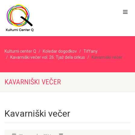
Kulturni center Q
Koledar dogodkov
Tiffany
Kavarniški večer vol. 26: Tjaž dela cirkus
Kavarniški večer
KAVARNIŠKI VEČER
Kavarniški večer