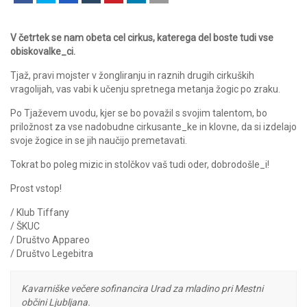
V četrtek se nam obeta cel cirkus, katerega del boste tudi vse
obiskovalke_ci.
Tjaž, pravi mojster v žongliranju in raznih drugih cirkuških
vragolijah, vas vabi k učenju spretnega metanja žogic po zraku.
Po Tjaževem uvodu, kjer se bo považil s svojim talentom, bo
priložnost za vse nadobudne cirkusante_ke in klovne, da si izdelajo
svoje žogice in se jih naučijo premetavati.
Tokrat bo poleg mizic in stolčkov vaš tudi oder, dobrodošle_i!
Prost vstop!
/ Klub Tiffany
/ ŠKUC
/ Društvo Appareo
/ Društvo Legebitra
Kavarniške večere sofinancira Urad za mladino pri Mestni
občini Ljubljana.