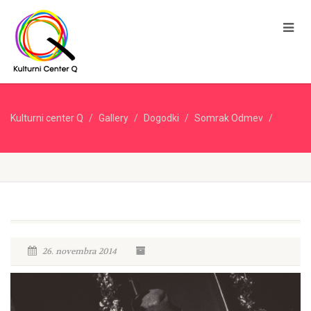
Kulturni center Q
Gallery
Dogodki
Somrak Odmev
26. novembra 2014