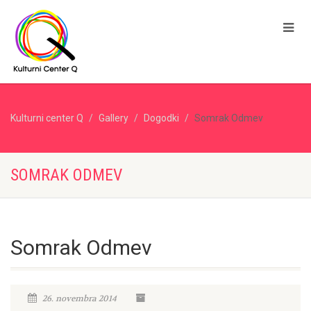
Kulturni center Q
Gallery
Dogodki
Somrak Odmev
SOMRAK ODMEV
Somrak Odmev
26. novembra 2014