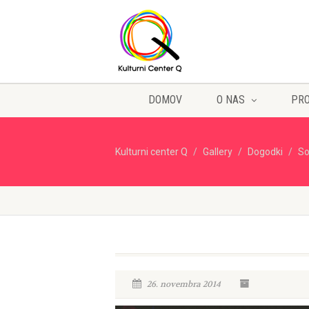
DOMOV
O NAS
PR
Kulturni center Q
Gallery
Dogodki
S
26. novembra 2014