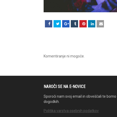
Komentiranje ni mogoče.
NAROČI SE NA E-NOVICE
Sporoči nam svoj email in obveščali te bomo 
dogodkih.
Politika varstva osebnih podatkov