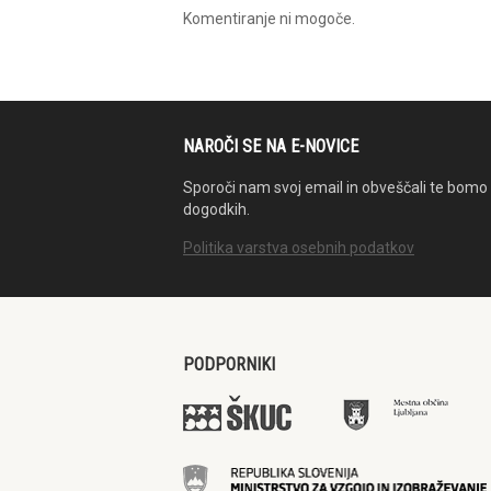
Komentiranje ni mogoče.
NAROČI SE NA E-NOVICE
Sporoči nam svoj email in obveščali te bomo 
dogodkih.
Politika varstva osebnih podatkov
PODPORNIKI