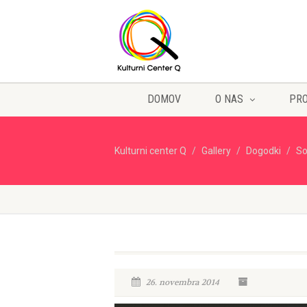
DOMOV
O NAS
PR
Kulturni center Q
Gallery
Dogodki
S
26. novembra 2014