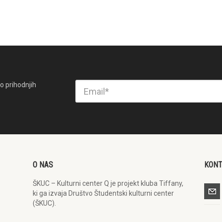
o prihodnjih
O NAS
KON
ŠKUC – Kulturni center Q je projekt kluba Tiffany,
ki ga izvaja Društvo Študentski kulturni center
(ŠKUC).