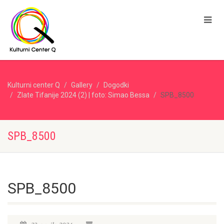
Kulturni center Q
Gallery
Dogodki
Zlate Tifanije 2024 (2) | foto: Simao Bessa
SPB_8500
SPB_8500
SPB_8500