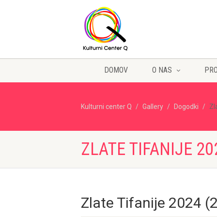
DOMOV
O NAS
PR
Kulturni center Q
Gallery
Dogodki
Zl
ZLATE TIFANIJE 20
Zlate Tifanije 2024 (