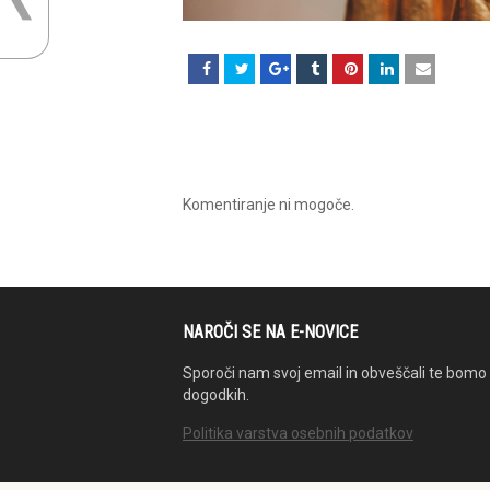
Komentiranje ni mogoče.
NAROČI SE NA E-NOVICE
Sporoči nam svoj email in obveščali te bomo 
dogodkih.
Politika varstva osebnih podatkov