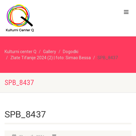
Kulturni center Q
Gallery
Dogodki
Zlate Tifanije 2024 (2) | foto: Simao Bessa
SPB_8437
SPB_8437
SPB_8437