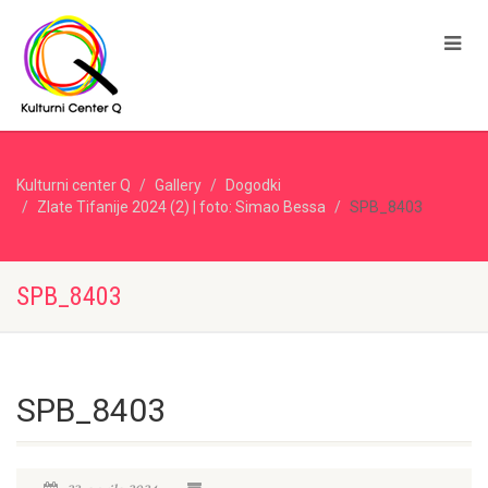
Kulturni center Q
Gallery
Dogodki
Zlate Tifanije 2024 (2) | foto: Simao Bessa
SPB_8403
SPB_8403
SPB_8403