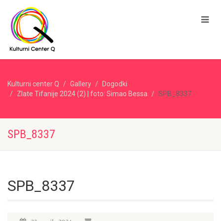
Kulturni center Q
Gallery
Dogodki
Zlate Tifanije 2024 (2) | foto: Simao Bessa
SPB_8337
SPB_8337
SPB_8337