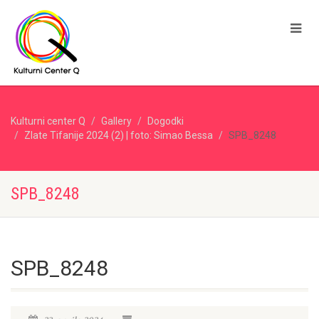
Kulturni center Q
Gallery
Dogodki
Zlate Tifanije 2024 (2) | foto: Simao Bessa
SPB_8248
SPB_8248
SPB_8248