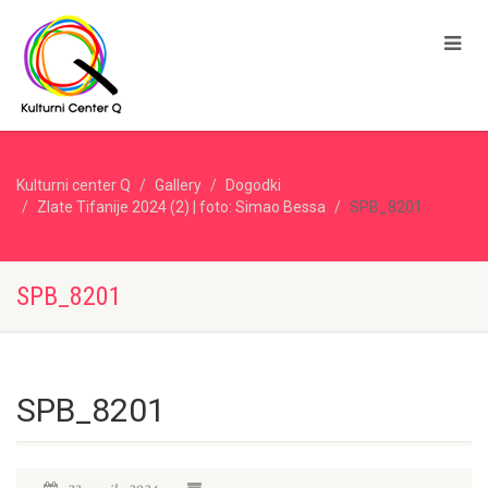
Kulturni center Q
Gallery
Dogodki
Zlate Tifanije 2024 (2) | foto: Simao Bessa
SPB_8201
SPB_8201
SPB_8201