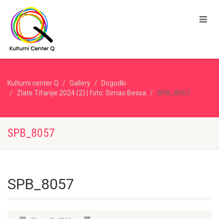
Kulturni center Q
Gallery
Dogodki
Zlate Tifanije 2024 (2) | foto: Simao Bessa
SPB_8057
SPB_8057
SPB_8057